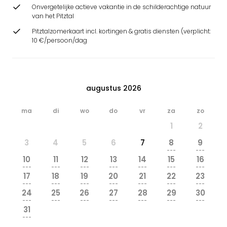
Onvergetelijke actieve vakantie in de schilderachtige natuur
van het Pitztal
Pitztalzomerkaart incl. kortingen & gratis diensten (verplicht:
10 €/persoon/dag
augustus 2026
ma
di
wo
do
vr
za
zo
1
2
3
4
5
6
7
8
9
---
---
10
11
12
13
14
15
16
---
---
---
---
---
---
---
17
18
19
20
21
22
23
---
---
---
---
---
---
---
24
25
26
27
28
29
30
---
---
---
---
---
---
---
31
---