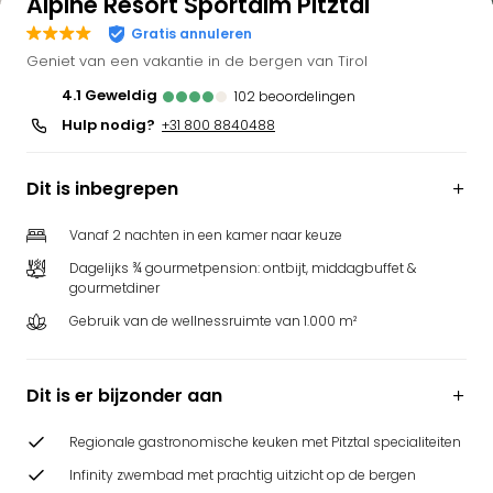
Alpine Resort Sportalm Pitztal
Gratis annuleren
Geniet van een vakantie in de bergen van Tirol
4.1
geweldig
102
beoordelingen
Hulp nodig?
+31 800 8840488
Dit is inbegrepen
Vanaf 2 nachten in een kamer naar keuze
Dagelijks ¾ gourmetpension: ontbijt, middagbuffet &
gourmetdiner
Gebruik van de wellnessruimte van 1.000 m²
Dit is er bijzonder aan
Regionale gastronomische keuken met Pitztal specialiteiten
Infinity zwembad met prachtig uitzicht op de bergen