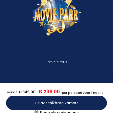
Travelcircus
€ 238,00
€ 345,00
vanaf
per persoon voor 1 nacht
Zie beschikbare kamers
Bevestigen
Koop als cadeaubon