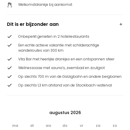
Welkomstdrankje bij aankomst
Dit is er bijzonder aan
Onbeperkt genieten in 2 hotelrestaurants
Een echte actieve vakantie met schilderachtige
wandelroutes van 300 km
Vita Bar met heerlijke drankjes en een ontspannen sfeer
Wellnessoase met sauna’s, zwembad en zoutgrot
Op slechts 700 m van de Galzigbahn en andere bergbanen
Op slechts 1,3 km afstand van de Stockibach-waterval
augustus 2026
ma
di
wo
do
vr
za
zo