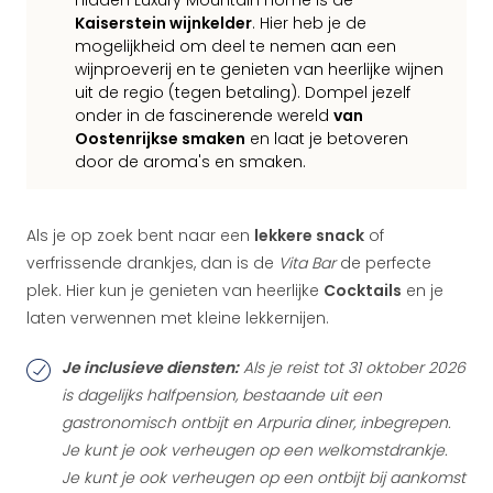
Hidden Luxury Mountain Home is de
Kaiserstein wijnkelder
. Hier heb je de
mogelijkheid om deel te nemen aan een
wijnproeverij en te genieten van heerlijke wijnen
uit de regio (tegen betaling). Dompel jezelf
onder in de fascinerende wereld
van
Oostenrijkse smaken
en laat je betoveren
door de aroma's en smaken.
Als je op zoek bent naar een
lekkere snack
of
verfrissende drankjes, dan is de
Vita Bar
de perfecte
plek. Hier kun je genieten van heerlijke
Cocktails
en je
laten verwennen met kleine lekkernijen.
Je inclusieve diensten:
Als je reist tot 31 oktober 2026
is dagelijks halfpension, bestaande uit een
gastronomisch ontbijt en Arpuria diner, inbegrepen.
Je kunt je ook verheugen op een welkomstdrankje.
Je kunt je ook verheugen op een ontbijt bij aankomst