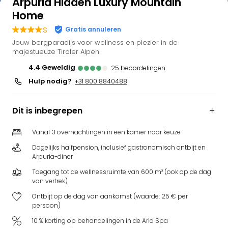
Arpuria Hidden Luxury Mountain
Home
s
Gratis annuleren
Jouw bergparadijs voor wellness en plezier in de
majestueuze Tiroler Alpen
4.4
geweldig
25
beoordelingen
Hulp nodig?
+31 800 8840488
Dit is inbegrepen
Vanaf 3 overnachtingen in een kamer naar keuze
Dagelijks halfpension, inclusief gastronomisch ontbijt en
Arpuria-diner
Toegang tot de wellnessruimte van 600 m² (ook op de dag
van vertrek)
Ontbijt op de dag van aankomst (waarde: 25 € per
persoon)
10 % korting op behandelingen in de Aria Spa