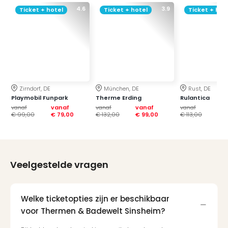
4.6
3.9
Ticket + hotel
Ticket + hotel
Ticket + hot
Zirndorf, DE
München, DE
Rust, DE
Playmobil Funpark
Therme Erding
Rulantica
vanaf
vanaf
vanaf
vanaf
vanaf
va
€ 99,00
€ 79,00
€ 132,00
€ 99,00
€ 113,00
€ 
Veelgestelde vragen
Welke ticketopties zijn er beschikbaar
voor Thermen & Badewelt Sinsheim?