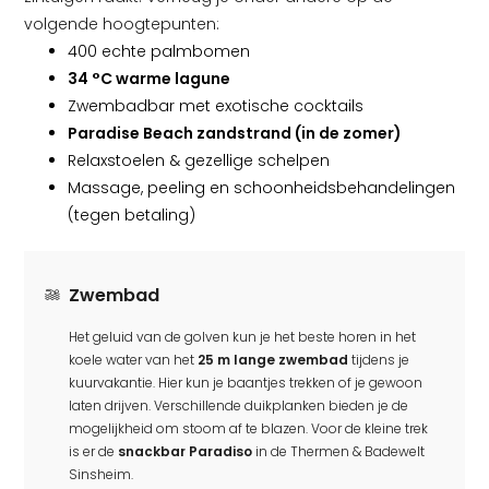
volgende hoogtepunten:
400 echte palmbomen
34 °C warme lagune
Zwembadbar met exotische cocktails
Paradise Beach zandstrand (in de zomer)
Relaxstoelen & gezellige schelpen
Massage, peeling en schoonheidsbehandelingen
(tegen betaling)
Zwembad
Het geluid van de golven kun je het beste horen in het
koele water van het
25 m lange zwembad
tijdens je
kuurvakantie. Hier kun je baantjes trekken of je gewoon
laten drijven. Verschillende duikplanken bieden je de
mogelijkheid om stoom af te blazen. Voor de kleine trek
is er de
snackbar Paradiso
in de Thermen & Badewelt
Sinsheim.