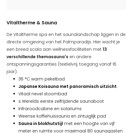
Vitaltherme & Sauna
De Vitaltherme spa en het saunalandschap liggen in de
directe omgeving van het Palmparadijs. Hier wacht je
een breed scala aan wellnessfaciliteiten met
13
verschillende themasauna's
en andere
ontspanningsgaranties (textielvrij; toegang vanaf 16
jaar):
36 °C warm pekelbad
Japanse Koisauna met panoramisch uitzicht
Vitaal nevel stoombad
s Werelds eerste zelfrijdende saunaboot
Infraroodcabine en solariums
Weense koffiehuissauna en zintuiglijk pad
Sauna in blokhutstijl
met een hoogte van vijf
meter en ruimte voor maximaal 80 saunagasten