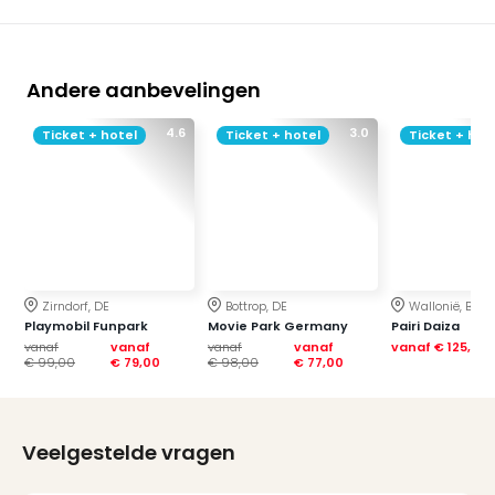
Andere aanbevelingen
4.6
3.0
Ticket + hotel
Ticket + hotel
Ticket + hot
Zirndorf, DE
Bottrop, DE
Wallonië, BE
Playmobil Funpark
Movie Park Germany
Pairi Daiza
vanaf
vanaf
vanaf
vanaf
vanaf
€ 125,00
€ 99,00
€ 79,00
€ 98,00
€ 77,00
Veelgestelde vragen