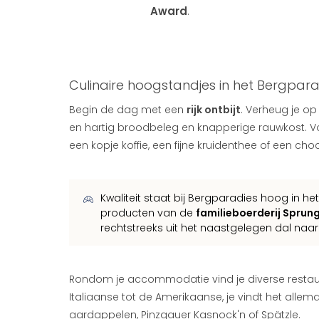
Award
.
Culinaire hoogstandjes in het Bergpar
Begin de dag met een
rijk ontbijt
. Verheug je o
en hartig broodbeleg en knapperige rauwkost. 
een kopje koffie, een fijne kruidenthee of een c
Kwaliteit staat bij Bergparadies hoog in he
producten van de
familieboerderij Sprun
rechtstreeks uit het naastgelegen dal naar j
Rondom je accommodatie vind je diverse restaur
Italiaanse tot de Amerikaanse, je vindt het alle
aardappelen, Pinzgauer Kasnock'n of Spätzle.