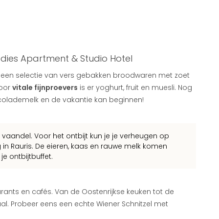
adies Apartment & Studio Hotel
p een selectie van vers gebakken broodwaren met zoet
Voor
vitale fijnproevers
is er yoghurt, fruit en muesli. Nog
hocolademelk en de vakantie kan beginnen!
t vaandel. Voor het ontbijt kun je je verheugen op
g
in Rauris. De eieren, kaas en rauwe melk komen
e ontbijtbuffet.
ants en cafés. Van de Oostenrijkse keuken tot de
maal. Probeer eens een echte Wiener Schnitzel met