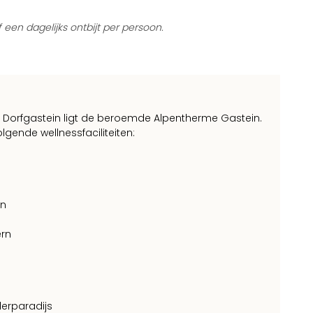
f een dagelijks ontbijt per persoon.
s Dorfgastein ligt de beroemde Alpentherme Gastein.
gende wellnessfaciliteiten:
on
ern
derparadijs