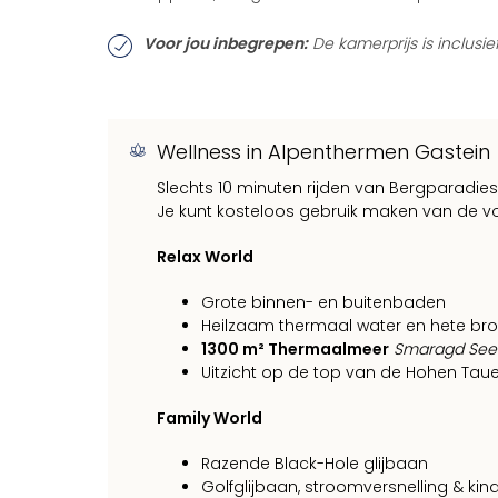
Voor jou inbegrepen:
De kamerprijs is inclusie
Wellness in Alpenthermen Gastein
Slechts 10 minuten rijden van Bergparadie
Je kunt kosteloos gebruik maken van de vol
Relax World
Grote binnen- en buitenbaden
Heilzaam thermaal water en hete br
1300 m² Thermaalmeer
Smaragd See
Uitzicht op de top van de Hohen Tau
Family World
Razende Black-Hole glijbaan
Golfglijbaan, stroomversnelling & kin