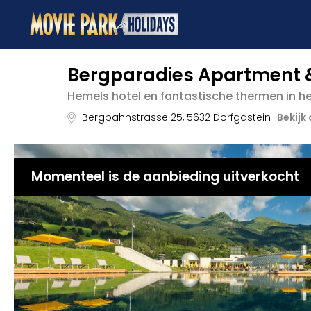
Bergparadies Apartment &
Hemels hotel en fantastische thermen in h
Bergbahnstrasse 25
,
5632
Dorfgastein
Bekijk
Momenteel is de aanbieding uitverkocht