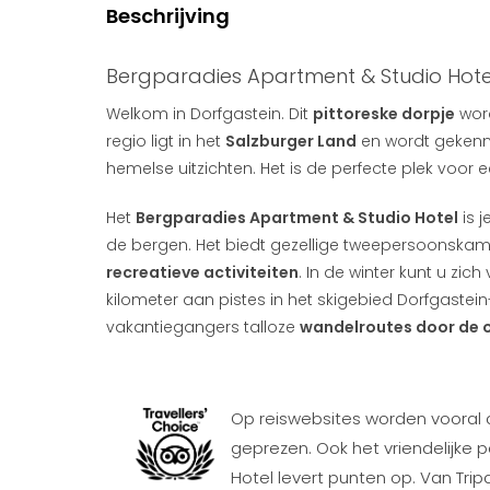
Beschrijving
Bergparadies Apartment & Studio Hote
Welkom in Dorfgastein. Dit
pittoreske dorpje
word
regio ligt in het
Salzburger Land
en wordt gekenme
hemelse uitzichten. Het is de perfecte plek voor 
Het
Bergparadies Apartment & Studio Hotel
is j
de bergen. Het biedt gezellige tweepersoonskame
recreatieve activiteiten
. In de winter kunt u z
kilometer aan pistes in het skigebied Dorfgastei
vakantiegangers talloze
wandelroutes door de 
Op reiswebsites worden vooral 
geprezen. Ook het vriendelijke
Hotel levert punten op. Van Tri