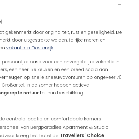
l
t gekenmerkt door originaliteit, rust en gezelligheid. De
rkt door uitgestrekte weiden, talrijke meren en
een
vakantie in Oostenrijk
.
e persoonlijke oase voor een onvergetelijke vakantie in
rs, een heerlijke keuken en een breed scala aan
ich verheugen op snelle sneeuwavonturen op ongeveer 70
n-Großarltal. In de zomer hebben actieve
ongerepte natuur
tot hun beschikking.
de centrale locatie en comfortabele kamers
 personeel van Bergparadies Apartment & Studio
padvisor kreeg het hotel de
Travellers' Choice