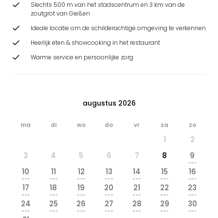
Slechts 500 m van het stadscentrum en 3 km van de
zoutgrot van Gießen
Ideale locatie om de schilderachtige omgeving te verkennen
Heerlijk eten & showcooking in het restaurant
Warme service en persoonlijke zorg
augustus 2026
ma
di
wo
do
vr
za
zo
1
2
3
4
5
6
7
8
9
---
10
11
12
13
14
15
16
---
---
---
---
---
---
---
17
18
19
20
21
22
23
---
---
---
---
---
---
---
24
25
26
27
28
29
30
---
---
---
---
---
---
---