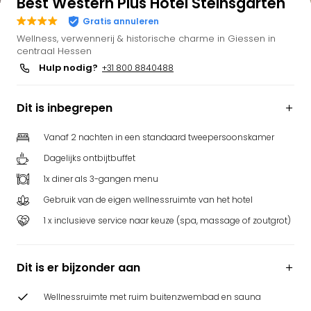
Best Western Plus Hotel Steinsgarten
Gratis annuleren
Wellness, verwennerij & historische charme in Giessen in
centraal Hessen
Hulp nodig?
+31 800 8840488
Dit is inbegrepen
Vanaf 2 nachten in een standaard tweepersoonskamer
Dagelijks ontbijtbuffet
1x diner als 3-gangen menu
Gebruik van de eigen wellnessruimte van het hotel
1 x inclusieve service naar keuze (spa, massage of zoutgrot)
Dit is er bijzonder aan
Wellnessruimte met ruim buitenzwembad en sauna