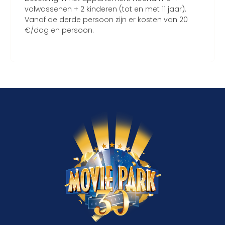
volwassenen + 2 kinderen (tot en met 11 jaar).
Vanaf de derde persoon zijn er kosten van 20
€/dag en persoon.