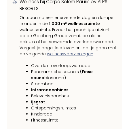
Wellness bij Carpe Solem Rauris by ALPS
RESORTS
Ontspan na een enerverende dag en dompel
je onder in de
1.000 m² wellnessruimte
wellnessruimte. Ervaar het prachtige uitzicht
op de Goldberg Group vanuit de alpine
daktuin of het verwarmde overloopzwembad.
Vergeet je dagelijkse leven en laat je gaan met
de volgende
wellnessvoorzieningen
:
Overdekt overloopzwembad
Panoramische sauna's (
Finse
sauna
biosauna)
Stoombad
Infraroodcabines
Belevenisdouches
Ijsgrot
Ontspanningsruimtes
Kinderbad
Fitnessruimte