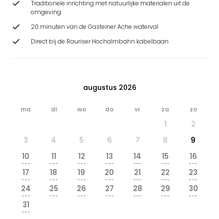
Traditionele inrichting met natuurlijke materialen uit de
omgeving
20 minuten van de Gasteiner Ache waterval
Direct bij de Rauriser Hochalmbahn kabelbaan
augustus 2026
ma
di
wo
do
vr
za
zo
1
2
3
4
5
6
7
8
9
10
11
12
13
14
15
16
---
---
---
---
---
---
---
17
18
19
20
21
22
23
---
---
---
---
---
---
---
24
25
26
27
28
29
30
---
---
---
---
---
---
---
31
---