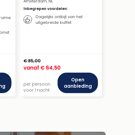
Amsterdam, NL
Inbegrepen voordelen
:
Dagelijks ontbijt van het
 ruime
uitgebreide buffet
komst
€ 85,00
vanaf
€ 64,50
Open
per persoon
ng
aanbieding
voor 1 nacht