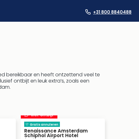
+31 800 8840488
d bereikbaar en heeft ontzettend veel te
sief ontbijt en leuk extra’s, zoals een
rdam.
incl. ontbijt
Gratis annuleren
Renaissance Amsterdam
Schiphol Airport Hotel