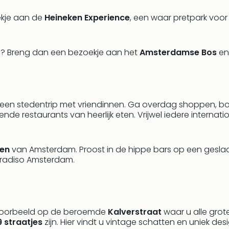
ekje aan de
Heineken Experience
, een waar pretpark voor 
? Breng dan een bezoekje aan het
Amsterdamse Bos
en 
een stedentrip met vriendinnen. Ga overdag shoppen, b
ende restaurants van heerlijk eten. Vrijwel iedere internat
ven
van Amsterdam. Proost in de hippe bars op een gesla
aradiso Amsterdam.
jvoorbeeld op de beroemde
Kalverstraat
waar u alle grot
9 straatjes
zijn. Hier vindt u vintage schatten en uniek desi