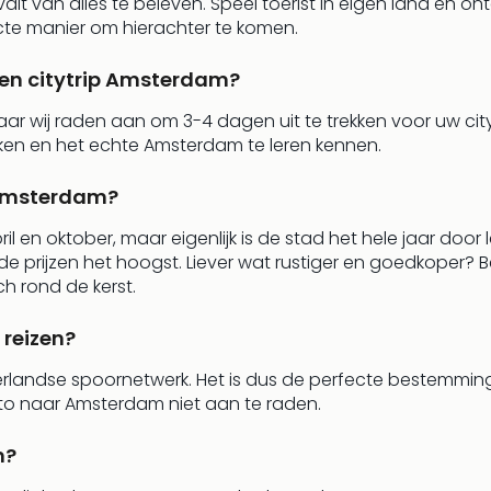
lt van alles te beleven. Speel toerist in eigen land en 
ecte manier om hierachter te komen.
een citytrip Amsterdam?
maar wij raden aan om 3-4 dagen uit te trekken voor uw c
kken en het echte Amsterdam te leren kennen.
p Amsterdam?
l en oktober, maar eigenlijk is de stad het hele jaar door
jn de prijzen het hoogst. Liever wat rustiger en goedkope
ch rond de kerst.
 reizen?
andse spoornetwerk. Het is dus de perfecte bestemming v
uto naar Amsterdam niet aan te raden.
m?