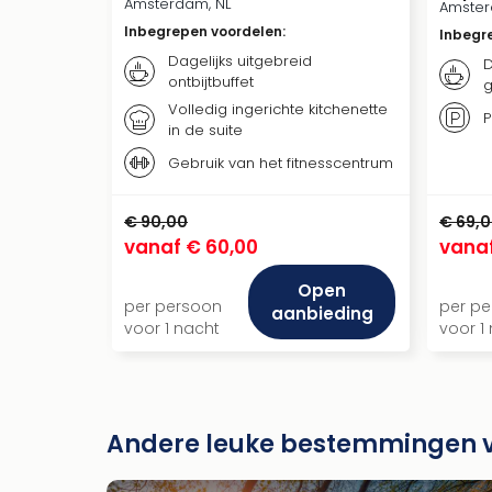
Amsterdam, NL
Amster
Inbegrepen voordelen
:
Inbegr
Dagelijks uitgebreid
D
ontbijtbuffet
g
Volledig ingerichte kitchenette
P
in de suite
Gebruik van het fitnesscentrum
€ 90,00
€ 69,
vanaf
€ 60,00
vana
Open
per persoon
per p
aanbieding
voor 1 nacht
voor 1
Andere leuke bestemmingen v