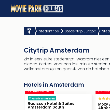
Stedentrips
Stedentrip Europa
Sted
Citytrip Amsterdam
Zin in een leuke stedentrip? Waarom niet ee
bieden. Perfect voor een last minute stedentri
welkomstdrankje en gebruik van de hotelspa.
Hotels in Amsterdam
incl. ontbijt
incl
Gratis annuleren
Radisson Hotel & Suites
Moxy 
Amsterdam South
Airpor