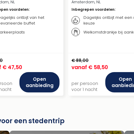
dam, NL
Amsterdam, NL
epen voordelen
:
Inbegrepen voordelen
:
agelijks ontbijt van het
Dagelijks ontbijt met een
evarieerde buffet
keuze
arkeerplaats
Welkomstdrankje bij aan
00
€ 88,00
f
€ 47,50
vanaf
€ 58,50
Open
Open
ersoon
per persoon
aanbieding
aanbiedi
 nacht
voor 1 nacht
oor een stedentrip