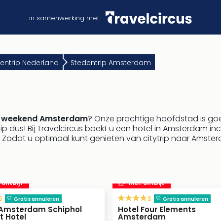
in samenwerking met
entrip Nederland
Stedentrip Amsterdam
n
weekend Amsterdam
? Onze prachtige hoofdstad is goe
p dus! Bij Travelcircus boekt u een hotel in Amsterdam inclu
 Zodat u optimaal kunt genieten van citytrip naar Amste
. ontbijt
incl. ontbijt
s
s
Gratis annuleren
Gratis annuleren
Amsterdam Schiphol
Hotel Four Elements
t Hotel
Amsterdam