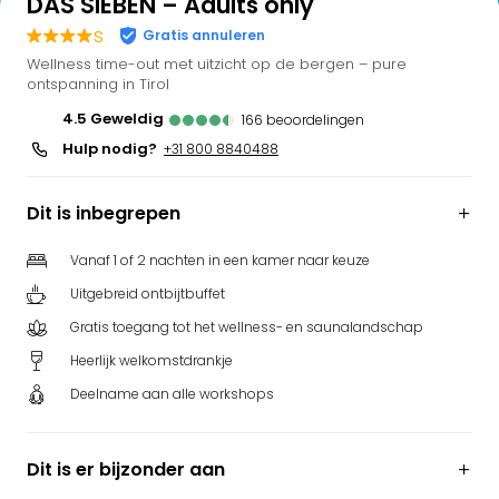
DAS SIEBEN – Adults only
s
Gratis annuleren
Wellness time-out met uitzicht op de bergen – pure
ontspanning in Tirol
4.5
geweldig
166
beoordelingen
Hulp nodig?
+31 800 8840488
Dit is inbegrepen
Vanaf 1 of 2 nachten in een kamer naar keuze
Uitgebreid ontbijtbuffet
Gratis toegang tot het wellness- en saunalandschap
Heerlijk welkomstdrankje
Deelname aan alle workshops
Dit is er bijzonder aan