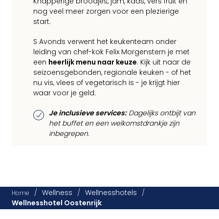
Knapperige broodjes, jam, kaas, vers fruit en
nog veel meer zorgen voor een plezierige
start.
S Avonds verwent het keukenteam onder
leiding van chef-kok Felix Morgenstern je met
een
heerlijk menu naar keuze
. Kijk uit naar de
seizoensgebonden, regionale keuken - of het
nu vis, vlees of vegetarisch is - je krijgt hier
waar voor je geld.
Je inclusieve services:
Dagelijks ontbijt van
het buffet en een welkomstdrankje zijn
inbegrepen.
/
Wellness
/
Wellnesshotels
/
Home
Wellnesshotel Oostenrijk