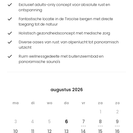
Exclusief adults-only concept voor absolute rust en
ontspanning
Fantastische locatie in de Tiroolse bergen met directe
toegang tot de natuur
Holistisch gezondheidsconcept met medische zorg
Diverse oases van rust: van alpenlucht tot panoramisch
uitzicht
Ruim wellnessgedeelte met buitenzwembad en
panoramische sauna's
augustus 2026
ma
di
wo
do
vr
za
zo
1
2
3
4
5
6
7
8
9
---
---
---
10
11
12
13
14
15
16