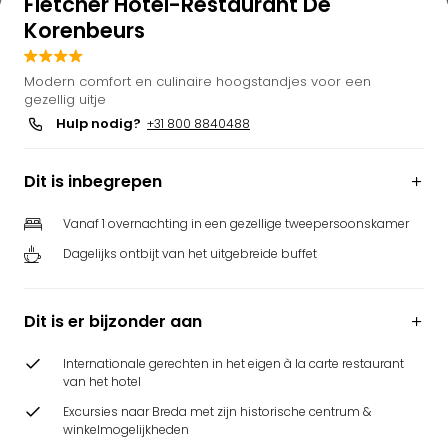
Fletcher Hotel-Restaurant De
Korenbeurs
Modern comfort en culinaire hoogstandjes voor een
gezellig uitje
Hulp nodig?
+31 800 8840488
Dit is inbegrepen
Vanaf 1 overnachting in een gezellige tweepersoonskamer
Dagelijks ontbijt van het uitgebreide buffet
Dit is er bijzonder aan
Internationale gerechten in het eigen à la carte restaurant
van het hotel
Excursies naar Breda met zijn historische centrum &
winkelmogelijkheden