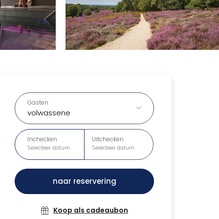
Gasten
volwassene
Inchecken
Uitchecken
Selecteer datum
Selecteer datum
naar reservering
Koop als cadeaubon