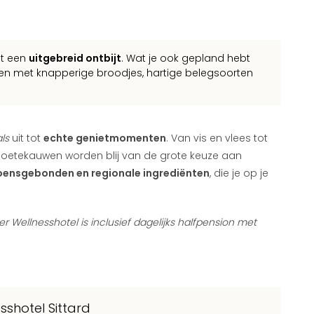
et een
uitgebreid ontbijt
. Wat je ook gepland hebt
pdoen met knapperige broodjes, hartige belegsoorten
ls
uit tot
echte genietmomenten
. Van vis en vlees tot
k zoetekauwen worden blij van de grote keuze aan
oensgebonden en regionale ingrediënten
, die je op je
her Wellnesshotel is inclusief dagelijks halfpension met
sshotel Sittard