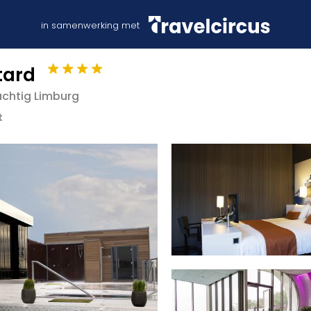
in samenwerking met
tard
achtig Limburg
t