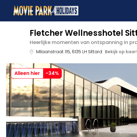
Fletcher Wellnesshotel Sit
Heerlijke momenten van ontspanning in pr
Milaanstraat 115
,
6135 LH
Sittard
Bekijk op kaar
Alleen hier
-
34
%