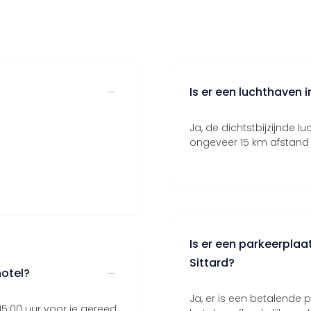
Is er een luchthaven i
Ja, de dichtstbijzijnde l
ongeveer 15 km afstand 
Is er een parkeerplaat
Sittard?
hotel?
Ja, er is een betalende p
:00 uur voor je gereed.