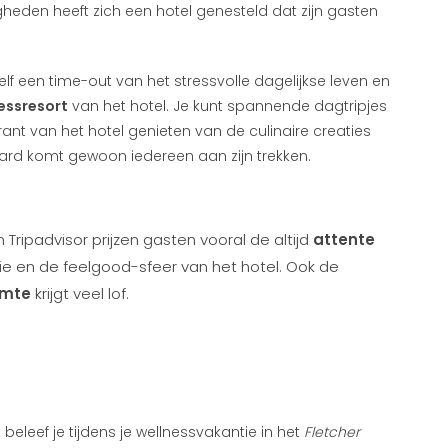
eden heeft zich een hotel genesteld dat zijn gasten
zelf een time-out van het stressvolle dagelijkse leven en
essresort
van het hotel. Je kunt spannende dagtripjes
rant van het hotel genieten van de culinaire creaties
ttard komt gewoon iedereen aan zijn trekken.
Tripadvisor prijzen gasten vooral de altijd
attente
mie en de feelgood-sfeer van het hotel. Ook de
imte
krijgt veel lof.
beleef je tijdens je wellnessvakantie in het
Fletcher