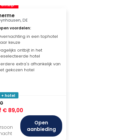
. ontbijt
Therme
ynhausen, DE
epen voordelen
:
vernachting in een tophotel
aar keuze
agelijks ontbijt in het
eselecteerde hotel
erdere extra's afhankelijk van
et gekozen hotel
 + hotel
00
f
€ 89,00
Open
ersoon
aanbieding
 nacht