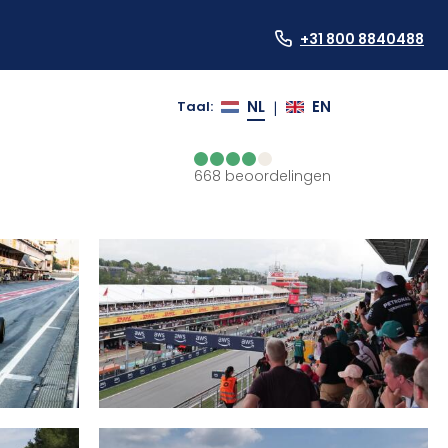
+31 800 8840488
NL
EN
Taal
:
|
668
beoordelingen