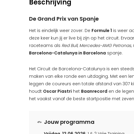
Beschrijving
De Grand Prix van Spanje
Het is eindelijk weer zover. De
Formule 1
is weer a
deze keer kun jij er live bij zijn op het circuit. E
raceteams als
Red Bull
,
Mercedes-AMG Petronas
,
Barcelona-Catalunya in Barcelona
spanje.
Het Circuit de Barcelona-Catalunya is een steed
maken van elke ronde een uitdaging. Met een len
leggen de coureurs een totale afstand van 307 ki
houdt
Oscar Piastri
het
Baanrecord
en de legen
het vaakst vanaf de beste startpositie met zeven
Jouw programma
Vrijdag, 12.06.2026
: 1 & 2 Vrije Training