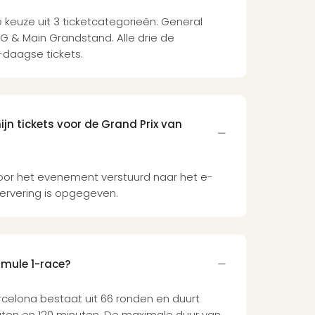
de keuze uit 3 ticketcategorieën: General
G & Main Grandstand. Alle drie de
3-daagse tickets.
jn tickets voor de Grand Prix van
voor het evenement verstuurd naar het e-
servering is opgegeven.
rmule 1-race?
rcelona bestaat uit 66 ronden en duurt
ten en 120 minuten. De maximale duur van