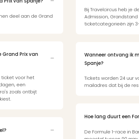
 Prix van Spanje?
Bij Travelcircus heb je 
emen deel aan de Grand
Admission, Grandstand 
ticketcategorieën zijn 
e Grand Prix van
Wanneer ontvang ik mi
Spanje?
 ticket voor het
Tickets worden 24 uur 
 dagen, een
mailadres dat bij de re
a's zoals ontbijt
kiest.
Hoe lang duurt een Fo
el?
De Formule 1-race in Ba
meestal tussen 90 minu