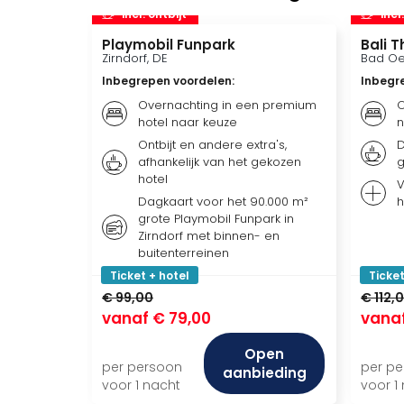
incl. ontbijt
incl
Playmobil Funpark
Bali 
Zirndorf, DE
Bad Oe
Inbegrepen voordelen
:
Inbegr
Overnachting in een premium
O
hotel naar keuze
n
Ontbijt en andere extra's,
D
afhankelijk van het gekozen
g
hotel
V
Dagkaart voor het 90.000 m²
h
grote Playmobil Funpark in
Zirndorf met binnen- en
buitenterreinen
Ticket + hotel
Ticket
€ 99,00
€ 112,
vanaf
€ 79,00
vana
Open
per persoon
per p
aanbieding
voor 1 nacht
voor 1