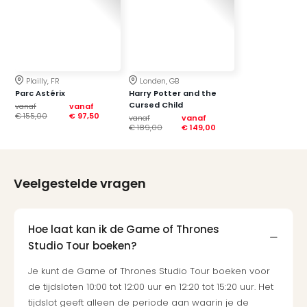
Plailly, FR
Londen, GB
Parc Astérix
Harry Potter and the
Cursed Child
vanaf
vanaf
€ 155,00
€ 97,50
vanaf
vanaf
€ 189,00
€ 149,00
Veelgestelde vragen
Hoe laat kan ik de Game of Thrones
Studio Tour boeken?
Je kunt de Game of Thrones Studio Tour boeken voor
de tijdsloten 10:00 tot 12:00 uur en 12:20 tot 15:20 uur. Het
tijdslot geeft alleen de periode aan waarin je de