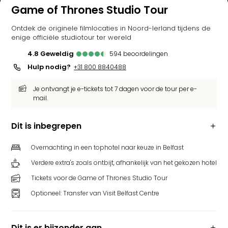
Game of Thrones Studio Tour
Ontdek de originele filmlocaties in Noord-Ierland tijdens de
enige officiële studiotour ter wereld
4.8
geweldig
594
beoordelingen
Hulp nodig?
+31 800 8840488
Je ontvangt je e-tickets tot 7 dagen voor de tour per e-
mail.
Dit is inbegrepen
Overnachting in een tophotel naar keuze in Belfast
Verdere extra's zoals ontbijt, afhankelijk van het gekozen hotel
Tickets voor de Game of Thrones Studio Tour
Optioneel: Transfer van Visit Belfast Centre
Dit is er bijzonder aan