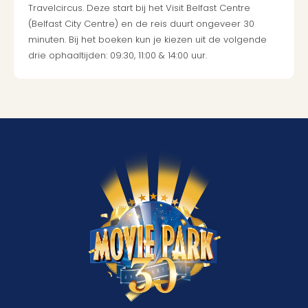
Travelcircus. Deze start bij het Visit Belfast Centre
(Belfast City Centre) en de reis duurt ongeveer 30
minuten. Bij het boeken kun je kiezen uit de volgende
drie ophaaltijden: 09:30, 11:00 & 14:00 uur.