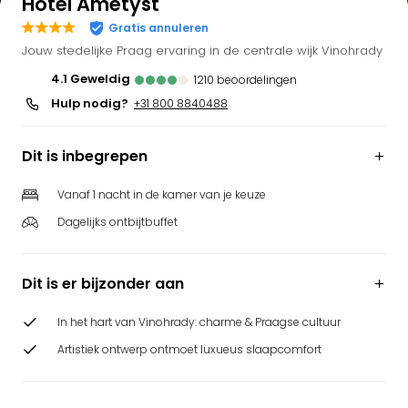
Hotel Ametyst
Gratis annuleren
Jouw stedelijke Praag ervaring in de centrale wijk Vinohrady
4.1
geweldig
1210
beoordelingen
Hulp nodig?
+31 800 8840488
Dit is inbegrepen
Vanaf 1 nacht in de kamer van je keuze
Dagelijks ontbijtbuffet
Dit is er bijzonder aan
In het hart van Vinohrady: charme & Praagse cultuur
Artistiek ontwerp ontmoet luxueus slaapcomfort