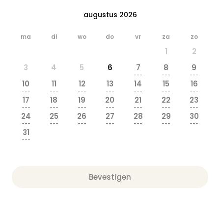
augustus 2026
ma
di
wo
do
vr
za
zo
1
2
3
4
5
6
7
8
9
---
---
---
10
11
12
13
14
15
16
---
---
---
---
---
---
---
17
18
19
20
21
22
23
---
---
---
---
---
---
---
24
25
26
27
28
29
30
---
---
---
---
---
---
---
31
---
Bevestigen