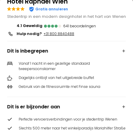
Hotel Raphael Wien
Gratis annuleren
Stedentrip in een modern designhotel in het hart van Wenen
4.1
geweldig
641
beoordelingen
Hulp nodig?
+31 800 8840488
Dit is inbegrepen
Vanaf 1 nacht in een gezellige standaard
tweepersoonskamer
Dagelijks ontbijt van het uitgebreide buffet
Gebruik van de fitnessruimte met Finse sauna
Dit is er bijzonder aan
Perfecte vervoersverbindingen voor je stedentrip Wenen
Slechts 500 meter naar het winkelparadijs Mariahilfer Straße