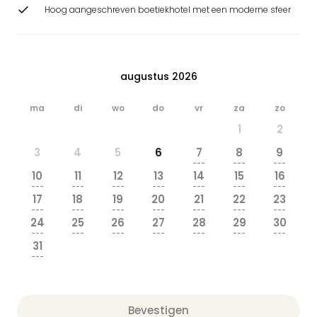
Hoog aangeschreven boetiekhotel met een moderne sfeer
augustus 2026
ma
di
wo
do
vr
za
zo
1
2
3
4
5
6
7
8
9
---
---
---
10
11
12
13
14
15
16
---
---
---
---
---
---
---
17
18
19
20
21
22
23
---
---
---
---
---
---
---
24
25
26
27
28
29
30
---
---
---
---
---
---
---
31
---
Bevestigen