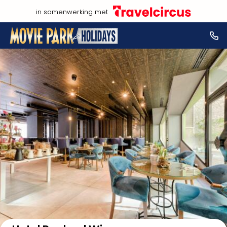
in samenwerking met
NL
Bekijk op kaart