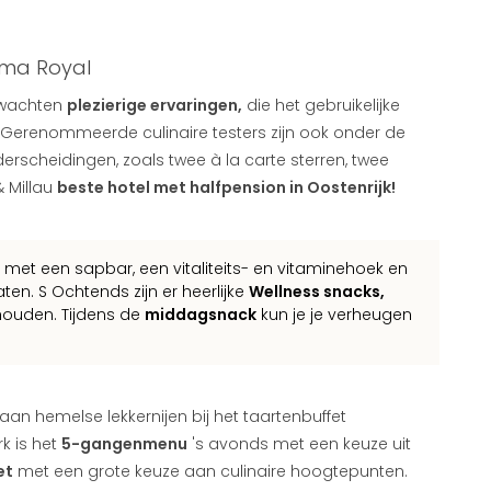
ama Royal
rwachten
plezierige ervaringen,
die het gebruikelijke
d! Gerenommeerde culinaire testers zijn ook onder de
derscheidingen, zoals twee à la carte sterren, twee
& Millau
beste hotel met halfpension in Oostenrijk!
met een sapbar, een vitaliteits- en vitaminehoek en
laten. S Ochtends zijn er heerlijke
Wellness snacks,
houden. Tijdens de
middagsnack
kun je je verheugen
n aan hemelse lekkernijen bij het taartenbuffet
k is het
5-gangenmenu
's avonds met een keuze uit
et
met een grote keuze aan culinaire hoogtepunten.