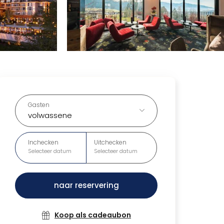
Gasten
volwassene
Inchecken
Uitchecken
Selecteer datum
Selecteer datum
naar reservering
Koop als cadeaubon