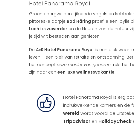
Hotel Panorama Royal
Groene bergweiden, tjilpende vogels en kabbelen
pittoreske dorpje
Bad Häring
proef je een idylle 
Lucht is zuiverder
en de kleuren van de natuur zi
je tijd wilt besteden aan genieten.
De
4⭑S Hotel Panorama Royal
is een plek waar je
leven – een plek van retraite en ontspanning. Be
het concept
onze manier van genezen
trekt het 
zijn naar een
een luxe wellnessvakantie
.
Hotel Panorama Royal is erg popul
indrukwekkende kamers en de f
wereld
wordt vooral de uitstek
Tripadvisor
en
HolidayCheck
s