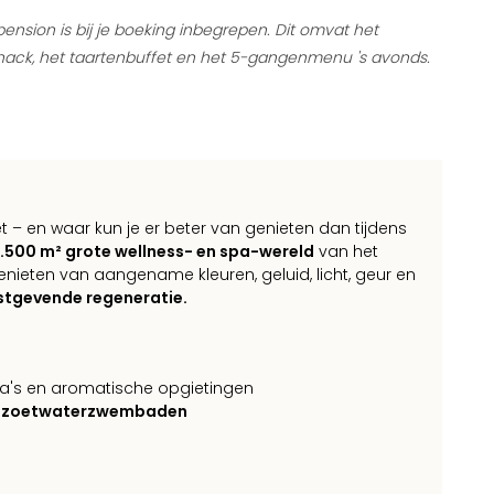
ension is bij je boeking inbegrepen. Dit omvat het
snack, het taartenbuffet en het 5-gangenmenu 's avonds.
 – en waar kun je er beter van genieten dan tijdens
.500 m² grote wellness- en spa-wereld
van het
nieten van aangename kleuren, geluid, licht, geur en
stgevende regeneratie.
a's en aromatische opgietingen
n zoetwaterzwembaden