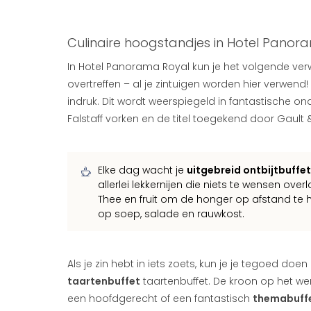
Culinaire hoogstandjes in Hotel Panor
In Hotel Panorama Royal kun je het volgende ve
overtreffen – al je zintuigen worden hier verwen
indruk. Dit wordt weerspiegeld in fantastische on
Falstaff vorken en de titel toegekend door Gault 
Elke dag wacht je
uitgebreid ontbijtbuffet
allerlei lekkernijen die niets te wensen over
Thee en fruit om de honger op afstand te 
op soep, salade en rauwkost.
Als je zin hebt in iets zoets, kun je je tegoed doe
taartenbuffet
taartenbuffet. De kroon op het wer
een hoofdgerecht of een fantastisch
themabuff