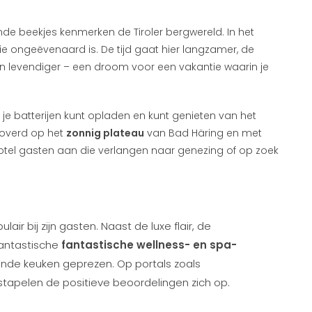
de beekjes kenmerken de Tiroler bergwereld. In het
die ongeëvenaard is. De tijd gaat hier langzamer, de
jn levendiger – een droom voor een vakantie waarin je
 je batterijen kunt opladen en kunt genieten van het
toverd op het
zonnig plateau
van Bad Häring en met
hotel gasten aan die verlangen naar genezing of op zoek
air bij zijn gasten. Naast de luxe flair, de
antastische
fantastische wellness- en spa-
ende keuken geprezen. Op portals zoals
tapelen de positieve beoordelingen zich op.