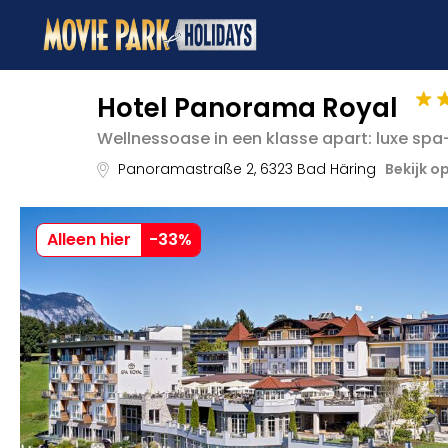
Hotel Panorama Royal
Wellnessoase in een klasse apart: luxe spa-
Panoramastraße 2
,
6323
Bad Häring
Bekijk o
Alleen hier
-
33
%