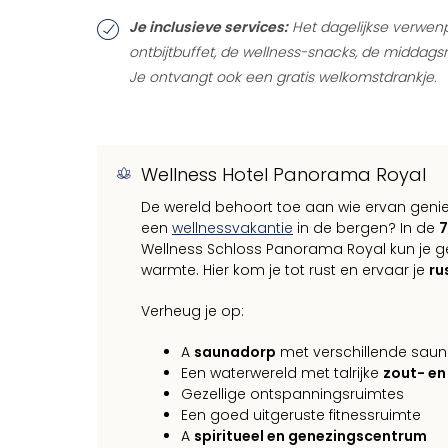
Je inclusieve services:
Het dagelijkse verwenp
ontbijtbuffet, de wellness-snacks, de middag
Je ontvangt ook een gratis welkomstdrankje.
Wellness Hotel Panorama Royal
De wereld behoort toe aan wie ervan geniet
een
wellnessvakantie
in de bergen? In de
7
Wellness Schloss Panorama Royal kun je ge
warmte. Hier kom je tot rust en ervaar je
ru
Verheug je op:
A
saunadorp
met verschillende saun
Een waterwereld met talrijke
zout- e
Gezellige ontspanningsruimtes
Een goed uitgeruste fitnessruimte
A
spiritueel en genezingscentrum