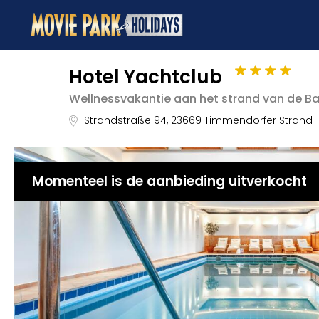
Hotel Yachtclub
Wellnessvakantie aan het strand van de Ba
Strandstraße 94
,
23669
Timmendorfer Strand
Momenteel is de aanbieding uitverkocht