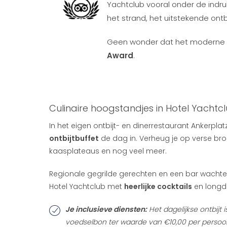
Yachtclub vooral onder de indr
het strand, het uitstekende ontbi
Geen wonder dat het moderne 
Award
.
Culinaire hoogstandjes in Hotel Yachtc
In het eigen ontbijt- en dinerrestaurant Ankerpla
ontbijtbuffet
de dag in. Verheug je op verse brood
kaasplateaus en nog veel meer.
Regionale gegrilde gerechten en een bar wachten op
Hotel Yachtclub met
heerlijke cocktails
en longdr
Je inclusieve diensten:
Het dagelijkse ontbijt
voedselbon ter waarde van €10,00 per persoon