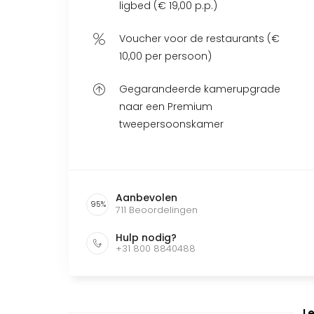
ligbed (€ 19,00 p.p.)
Voucher voor de restaurants (€
10,00 per persoon)
Gegarandeerde kamerupgrade
naar een Premium
tweepersoonskamer
Aanbevolen
95
%
711
Beoordelingen
Hulp nodig?
+31 800 8840488
L