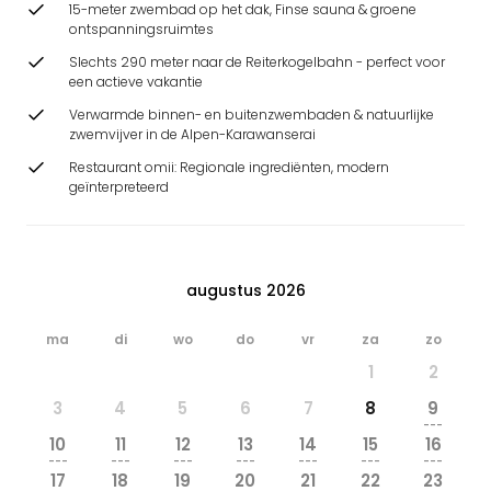
15-meter zwembad op het dak, Finse sauna & groene
ontspanningsruimtes
Slechts 290 meter naar de Reiterkogelbahn - perfect voor
een actieve vakantie
Verwarmde binnen- en buitenzwembaden & natuurlijke
zwemvijver in de Alpen-Karawanserai
Restaurant omii: Regionale ingrediënten, modern
geïnterpreteerd
augustus 2026
ma
di
wo
do
vr
za
zo
1
2
3
4
5
6
7
8
9
---
10
11
12
13
14
15
16
---
---
---
---
---
---
---
17
18
19
20
21
22
23