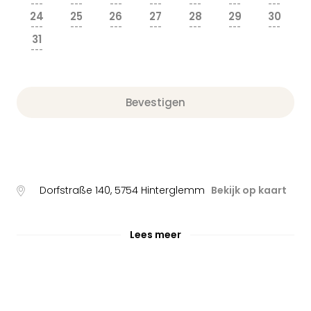
---
---
---
---
---
---
---
24
25
26
27
28
29
30
---
---
---
---
---
---
---
31
---
Bevestigen
Dorfstraße 140
,
5754
Hinterglemm
Bekijk op kaart
Lees meer