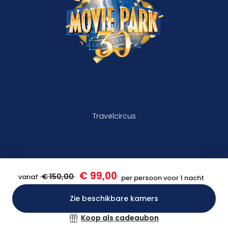
Travelcircus
€ 99,00
€ 150,00
vanaf
per persoon voor 1 nacht
Zie beschikbare kamers
Bevestigen
Koop als cadeaubon