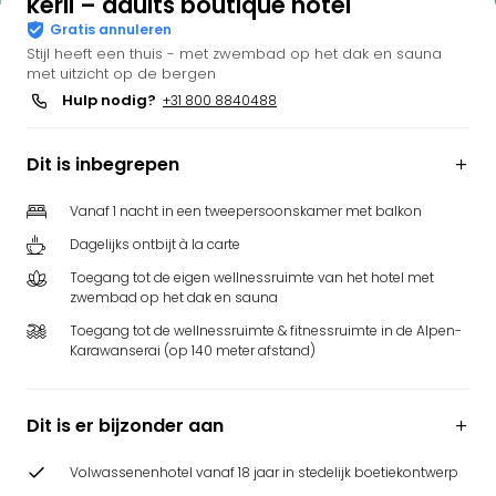
kerii – adults boutique hotel
Gratis annuleren
Stijl heeft een thuis - met zwembad op het dak en sauna
met uitzicht op de bergen
Hulp nodig?
+31 800 8840488
Dit is inbegrepen
Vanaf 1 nacht in een tweepersoonskamer met balkon
Dagelijks ontbijt à la carte
Toegang tot de eigen wellnessruimte van het hotel met
zwembad op het dak en sauna
Toegang tot de wellnessruimte & fitnessruimte in de Alpen-
Karawanserai (op 140 meter afstand)
Dit is er bijzonder aan
Volwassenenhotel vanaf 18 jaar in stedelijk boetiekontwerp