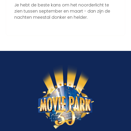
Je hebt de beste kans om het noorderlicht te
zien tussen september en maart - dan zijn de
nachten meestal donker en helder.