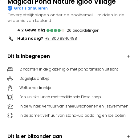
Magical Pond Nature Igloo Village
Gratis annuleren
Onvergetelijk slapen onder de poolhemel - midden in de
wildernis van Lapland
4.2
geweldig
26
beoordelingen
Hulp nodig?
+31 800 8840488
Dit is inbegrepen
2 nachten in de glazen iglo met panoramisch uitzicht
Dagelijks ontbijt
Welkomstdrankje
Een unieke lunch met traditionele Finse soep
In de winter: Verhuur van sneeuwschoenen en ijszwemmen
In de zomer: verhuur van stand-up paddling en roeiboten
Dit is er bijzonder aan