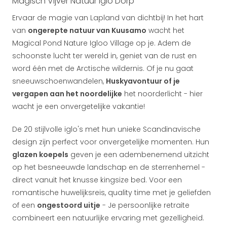
Magisch Vijver Natuur Iglo Dorp
Ervaar de magie van Lapland van dichtbij! In het hart
van
ongerepte natuur van Kuusamo
wacht het
Magical Pond Nature Igloo Village op je. Adem de
schoonste lucht ter wereld in, geniet van de rust en
word één met de Arctische wildernis. Of je nu gaat
sneeuwschoenwandelen,
Huskyavontuur of je
vergapen aan het noordelijke
het noorderlicht - hier
wacht je een onvergetelijke vakantie!
De 20 stijlvolle iglo's met hun unieke Scandinavische
design zijn perfect voor onvergetelijke momenten. Hun
glazen koepels
geven je een adembenemend uitzicht
op het besneeuwde landschap en de sterrenhemel -
direct vanuit het knusse kingsize bed. Voor een
romantische huwelijksreis, quality time met je geliefden
of een
ongestoord uitje
- Je persoonlijke retraite
combineert een natuurlijke ervaring met gezelligheid.