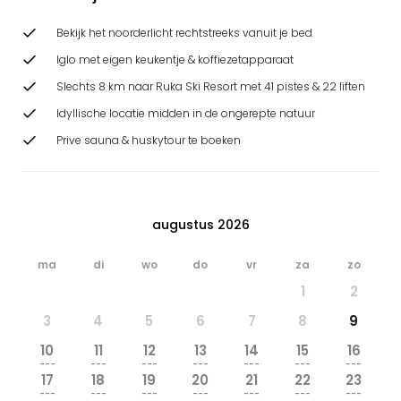
Bekijk het noorderlicht rechtstreeks vanuit je bed
Iglo met eigen keukentje & koffiezetapparaat
Slechts 8 km naar Ruka Ski Resort met 41 pistes & 22 liften
Idyllische locatie midden in de ongerepte natuur
Prive sauna & huskytour te boeken
augustus 2026
ma
di
wo
do
vr
za
zo
1
2
3
4
5
6
7
8
9
10
11
12
13
14
15
16
---
---
---
---
---
---
---
17
18
19
20
21
22
23
---
---
---
---
---
---
---