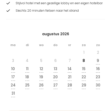
Stijlvol hotel met een gezellige lobby en een eigen hotelbar
Slechts 20 minuten fietsen naar het strand
augustus 2026
ma
di
wo
do
vr
za
zo
1
2
3
4
5
6
7
8
9
---
10
11
12
13
14
15
16
---
---
---
---
---
---
---
17
18
19
20
21
22
23
---
---
---
---
---
---
---
24
25
26
27
28
29
30
---
---
---
---
---
---
---
31
---