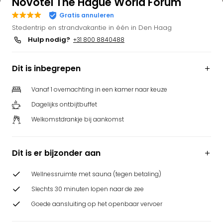
Novotel The Hague World Forum
Gratis annuleren
Stedentrip en strandvakantie in één in Den Haag
Hulp nodig?
+31 800 8840488
Dit is inbegrepen
Vanaf 1 overnachting in een kamer naar keuze
Dagelijks ontbijtbuffet
Welkomstdrankje bij aankomst
Dit is er bijzonder aan
Wellnessruimte met sauna (tegen betaling)
Slechts 30 minuten lopen naar de zee
Goede aansluiting op het openbaar vervoer