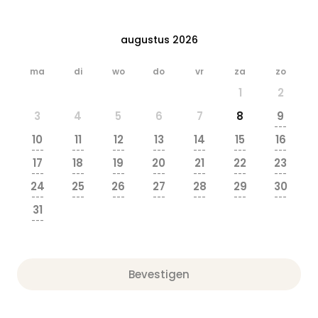
augustus 2026
ma
di
wo
do
vr
za
zo
1
2
3
4
5
6
7
8
9
---
10
11
12
13
14
15
16
---
---
---
---
---
---
---
17
18
19
20
21
22
23
---
---
---
---
---
---
---
24
25
26
27
28
29
30
---
---
---
---
---
---
---
31
---
Bevestigen