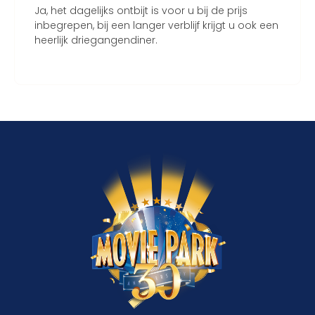
Ja, het dagelijks ontbijt is voor u bij de prijs
inbegrepen, bij een langer verblijf krijgt u ook een
heerlijk driegangendiner.