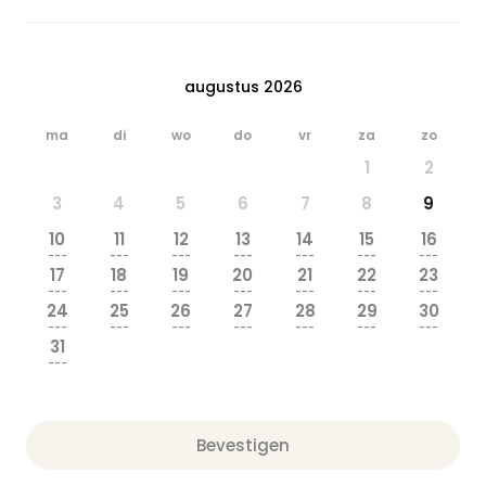
augustus 2026
ma
di
wo
do
vr
za
zo
1
2
3
4
5
6
7
8
9
10
11
12
13
14
15
16
---
---
---
---
---
---
---
17
18
19
20
21
22
23
---
---
---
---
---
---
---
24
25
26
27
28
29
30
---
---
---
---
---
---
---
31
---
Bevestigen