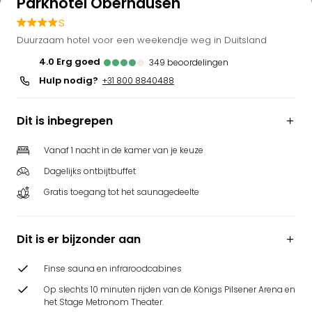
Parkhotel Oberhausen
s
Duurzaam hotel voor een weekendje weg in Duitsland
4.0
erg goed
349
beoordelingen
Hulp nodig?
+31 800 8840488
Dit is inbegrepen
Vanaf 1 nacht in de kamer van je keuze
Dagelijks ontbijtbuffet
Gratis toegang tot het saunagedeelte
Dit is er bijzonder aan
Finse sauna en infraroodcabines
Op slechts 10 minuten rijden van de Königs Pilsener Arena en
het Stage Metronom Theater.