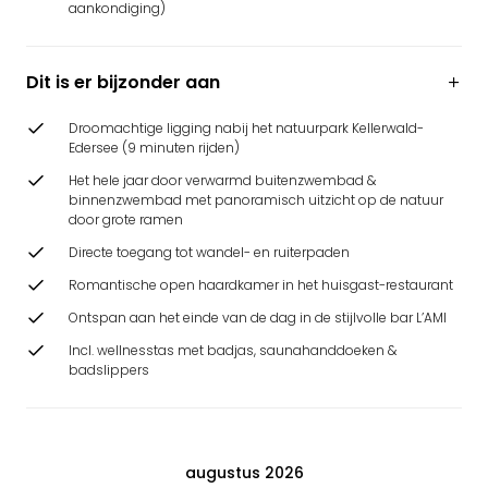
aankondiging)
Dit is er bijzonder aan
Droomachtige ligging nabij het natuurpark Kellerwald-
Edersee (9 minuten rijden)
Het hele jaar door verwarmd buitenzwembad &
binnenzwembad met panoramisch uitzicht op de natuur
door grote ramen
Directe toegang tot wandel- en ruiterpaden
Romantische open haardkamer in het huisgast-restaurant
Ontspan aan het einde van de dag in de stijlvolle bar L’AMI
Incl. wellnesstas met badjas, saunahanddoeken &
badslippers
augustus 2026