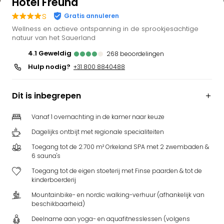
Hotel Freund
s
Gratis annuleren
Wellness en actieve ontspanning in de sprookjesachtige
natuur van het Sauerland
4.1
geweldig
268
beoordelingen
Hulp nodig?
+31 800 8840488
Dit is inbegrepen
Vanaf 1 overnachting in de kamer naar keuze
Dagelijks ontbijt met regionale specialiteiten
Toegang tot de 2.700 m² Orkeland SPA met 2 zwembaden &
6 sauna's
Toegang tot de eigen stoeterij met Finse paarden & tot de
kinderboerderij
Mountainbike- en nordic walking-verhuur (afhankelijk van
beschikbaarheid)
Deelname aan yoga- en aquafitnesslessen (volgens