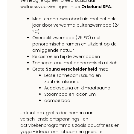
Verheug je op een breed scala aan
wellnessvoorzieningen in de
Orkeland SPA
:
Mediterrane zwembadtuin met het hele
jaar door verwarmd buitenzwembad (24
°C)
Overdekt zwembad (29 °C) met
panoramische ramen en uitzicht op de
omliggende natuur
Relaxstoelen bij de zwembaden
Zonneplateau met panoramisch uitzicht
Grote
Sauna verscheidenheid
met:
Letse zonnebanksauna en
zoutkristalsauna
Acaciasauna en klimaatsauna
Stoombad en laconium
dompelbad
Je kunt ook gratis deelnemen aan
verschillende ontspannings- en
activiteitenprogramma's zoals aquafitness en
yoga - ideaal om lichaam en geest te