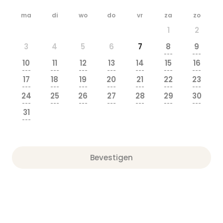
ma
di
wo
do
vr
za
zo
1
2
3
4
5
6
7
8
9
---
---
10
11
12
13
14
15
16
---
---
---
---
---
---
---
17
18
19
20
21
22
23
---
---
---
---
---
---
---
24
25
26
27
28
29
30
---
---
---
---
---
---
---
31
---
Bevestigen