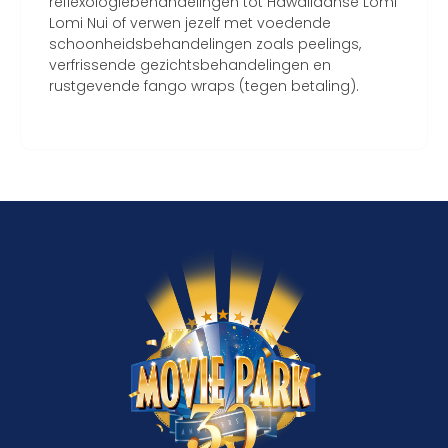
reflexologiebehandelingen tot Hawaiiaanse Lomi
Lomi Nui of verwen jezelf met voedende
schoonheidsbehandelingen zoals peelings,
verfrissende gezichtsbehandelingen en
rustgevende fango wraps (tegen betaling).