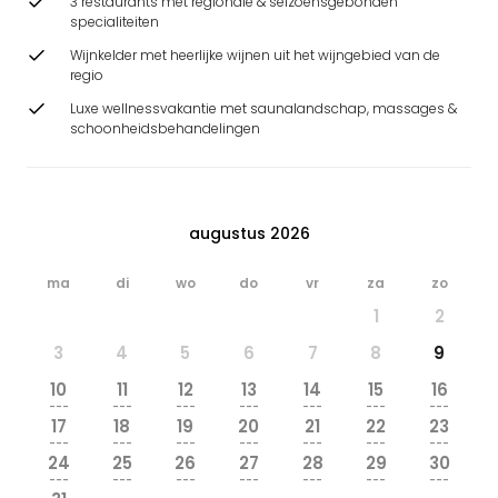
3 restaurants met regionale & seizoensgebonden
specialiteiten
Wijnkelder met heerlijke wijnen uit het wijngebied van de
regio
Luxe wellnessvakantie met saunalandschap, massages &
schoonheidsbehandelingen
augustus 2026
ma
di
wo
do
vr
za
zo
1
2
3
4
5
6
7
8
9
10
11
12
13
14
15
16
---
---
---
---
---
---
---
17
18
19
20
21
22
23
---
---
---
---
---
---
---
24
25
26
27
28
29
30
---
---
---
---
---
---
---