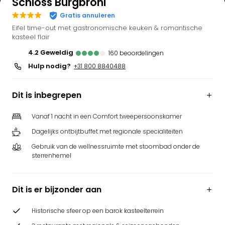
Schloss Burgbrohl
Gratis annuleren
Eifel time-out met gastronomische keuken & romantische
kasteel flair
4.2
geweldig
160
beoordelingen
Hulp nodig?
+31 800 8840488
Dit is inbegrepen
Vanaf 1 nacht in een Comfort tweepersoonskamer
Dagelijks ontbijtbuffet met regionale specialiteiten
Gebruik van de wellnessruimte met stoombad onder de
sterrenhemel
Dit is er bijzonder aan
Historische sfeer op een barok kasteelterrein