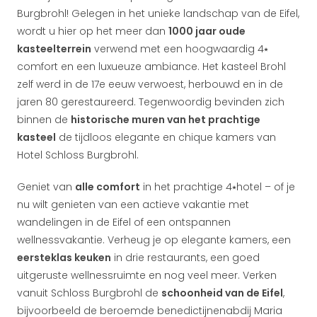
Burgbrohl! Gelegen in het unieke landschap van de Eifel,
wordt u hier op het meer dan
1000 jaar oude
kasteelterrein
verwend met een hoogwaardig 4⭑
comfort en een luxueuze ambiance. Het kasteel Brohl
zelf werd in de 17e eeuw verwoest, herbouwd en in de
jaren 80 gerestaureerd. Tegenwoordig bevinden zich
binnen de
historische muren van het prachtige
kasteel
de tijdloos elegante en chique kamers van
Hotel Schloss Burgbrohl.
Geniet van
alle comfort
in het prachtige 4⭑hotel – of je
nu wilt genieten van een actieve vakantie met
wandelingen in de Eifel of een ontspannen
wellnessvakantie. Verheug je op elegante kamers, een
eersteklas keuken
in drie restaurants, een goed
uitgeruste wellnessruimte en nog veel meer. Verken
vanuit Schloss Burgbrohl de
schoonheid van de Eifel
,
bijvoorbeeld de beroemde benedictijnenabdij Maria