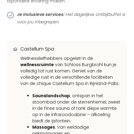
bijzondere ervaring maken.
Je inclusieve services:
Het dagelijkse ontbijtbuffet is
voor jou inbegrepen.
Castellum Spa
Wellnessliefhebbers opgelet! In de
wellnessruimte
van Schloss Burgbrohl kun je
volledig tot rust komen. Geniet van de
volledige rust in de verschillende faciliteiten
van de chique Castellum Spa in Rijnland-Palts:
Saunalandschap
: ontspan in het
stoombad onder de sterrenhemel, zweet
in de Finse sauna of tank diepe warmte
op in de infraroodcabine – afkoeling
biedt de ijsfontein.
Massages
: Van weldadige
nekmassages en