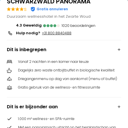
SCHWARZWALD PANORAMA
s
Gratis annuleren
Duurzaam wellnesshotel in het Zwarte Woud
4.3
geweldig
1020
beoordelingen
Hulp nodig?
+31 800 8840488
Dit is inbegrepen
Vanaf 2 nachten in een kamer naar keuze
Dagelijks zero waste ontbijtbuffet in biologische kwaliteit
Driegangenmenu op dag van aankomst (menu of buffet)
Gratis gebruik van de wellness- en fitnessruimte
Dit is er bijzonder aan
1.000 m² wellness- en SPA-ruimte
Met een panoramisch uitzicht op het berglandschap van