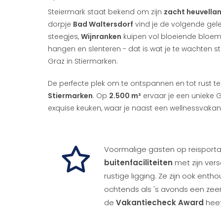
Steiermark staat bekend om zijn
zacht heuvella
dorpje
Bad Waltersdorf
vind je de volgende gele
steegjes,
Wijnranken
kuipen vol bloeiende bloeme
hangen en slenteren - dat is wat je te wachten
Graz in Stiermarken.
De perfecte plek om te ontspannen en tot rust t
Stiermarken
. Op
2.500 m²
ervaar je een unieke G
exquise keuken, waar je naast een wellnessvakan
Voormalige gasten op reisport
buitenfaciliteiten
met zijn ver
rustige ligging. Ze zijn ook enth
ochtends als 's avonds een zeer
de
Vakantiecheck Award
heef