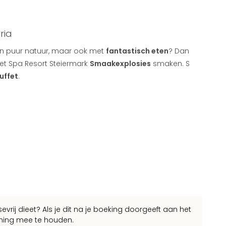
ria
s en puur natuur, maar ook met
fantastisch eten
? Dan
het Spa Resort Steiermark
Smaakexplosies
smaken. S
uffet
.
sevrij dieet? Als je dit na je boeking doorgeeft aan het
ening mee te houden.