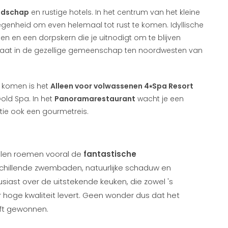
ndschap
en rustige hotels. In het centrum van het kleine
genheid om even helemaal tot rust te komen. Idyllische
n en een dorpskern die je uitnodigt om te blijven
 staat in de gezellige gemeenschap ten noordwesten van
e komen is het
Alleen voor volwassenen 4⭑Spa Resort
old Spa. In het
Panoramarestaurant
wacht je een
tie ook een gourmetreis.
alen roemen vooral de
fantastische
schillende zwembaden, natuurlijke schaduw en
ousiast over de uitstekende keuken, die zowel 's
 hoge kwaliteit levert. Geen wonder dus dat het
t gewonnen.