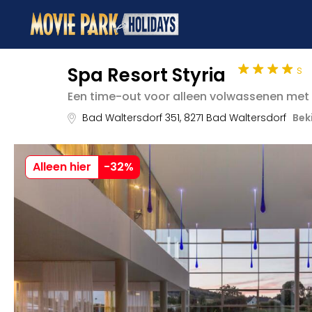
s
Spa Resort Styria
Een time-out voor alleen volwassenen met 
Bad Waltersdorf 351
,
8271
Bad Waltersdorf
Bek
Alleen hier
-
32
%