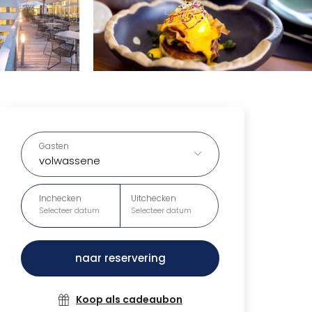
Gasten
volwassene
Inchecken
Uitchecken
Selecteer datum
Selecteer datum
naar reservering
Koop als cadeaubon