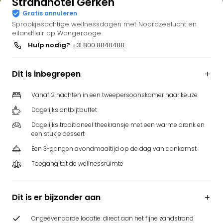
Strandhotel Gerken
Gratis annuleren
Sprookjesachtige wellnessdagen met Noordzeelucht en
eilandflair op Wangerooge
Hulp nodig?
+31 800 8840488
Dit is inbegrepen
Vanaf 2 nachten in een tweepersoonskamer naar keuze
Dagelijks ontbijtbuffet
Dagelijks traditioneel theekransje met een warme drank en
een stukje dessert
Een 3-gangen avondmaaltijd op de dag van aankomst
Toegang tot de wellnessruimte
Dit is er bijzonder aan
Ongeëvenaarde locatie: direct aan het fijne zandstrand