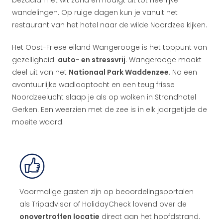
bezaaid met wit zand en nodigt uit tot heerlijke
wandelingen. Op ruige dagen kun je vanuit het
restaurant van het hotel naar de wilde Noordzee kijken.
Het Oost-Friese eiland Wangerooge is het toppunt van
gezelligheid:
auto- en stressvrij
. Wangerooge maakt
deel uit van het
Nationaal Park Waddenzee
. Na een
avontuurlijke wadlooptocht en een teug frisse
Noordzeelucht slaap je als op wolken in Strandhotel
Gerken. Een weerzien met de zee is in elk jaargetijde de
moeite waard.
Voormalige gasten zijn op beoordelingsportalen
als Tripadvisor of HolidayCheck lovend over de
onovertroffen locatie
direct aan het hoofdstrand.