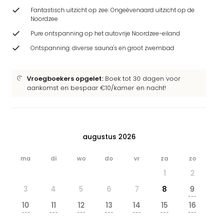
Fantastisch uitzicht op zee: Ongeëvenaard uitzicht op de
Noordzee
Pure ontspanning op het autovrije Noordzee-eiland
Ontspanning: diverse sauna's en groot zwembad
Vroegboekers opgelet:
Boek tot 30 dagen voor
aankomst en bespaar €10/kamer en nacht!
augustus 2026
ma
di
wo
do
vr
za
zo
1
2
3
4
5
6
7
8
9
---
10
11
12
13
14
15
16
---
---
---
---
---
---
---