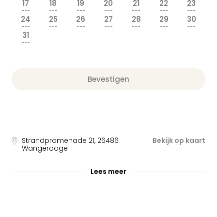
17
18
19
20
21
22
23
---
---
---
---
---
---
---
24
25
26
27
28
29
30
---
---
---
---
---
---
---
31
---
Bevestigen
Strandpromenade 21
,
26486
Bekijk op kaart
Wangerooge
Lees meer