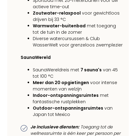
Sportbad met 25-meterbanen voor uw
actieve time-out
Zoutwater-relaxpool
voor gewichtloos
drijven bij 33 °C
Warmwater-buitenbad
met toegang
tot de tuin in de zomer
Diverse watercursussen & Club
WasserWelt voor grenzeloos zwemplezier
SaunaWereld
SaunaWereldreis met
7 sauna's
van 45
tot 100 °C
Meer dan 20 opgietingen
voor intense
momenten van welzijn
Indoor-ontspanningsruimtes
met
fantastische rustplekken
Outdoor-ontspanningsruimtes
van
Japan tot Mexico
Je inclusieve diensten:
Toegang tot de
wellnessruimte is één keer per persoon per