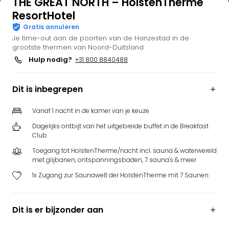
THE GREAT NORTH – HolstenTherme
ResortHotel
Gratis annuleren
Je time-out aan de poorten van de Hanzestad in de
grootste thermen van Noord-Duitsland
Hulp nodig?
+31 800 8840488
Dit is inbegrepen
Vanaf 1 nacht in de kamer van je keuze
Dagelijks ontbijt van het uitgebreide buffet in de Breakfast
Club
Toegang tot HolstenTherme/nacht incl. sauna & waterwereld
met glijbanen, ontspanningsbaden, 7 sauna's & meer
1x Zugang zur Saunawelt der HolstenTherme mit 7 Saunen
Dit is er bijzonder aan