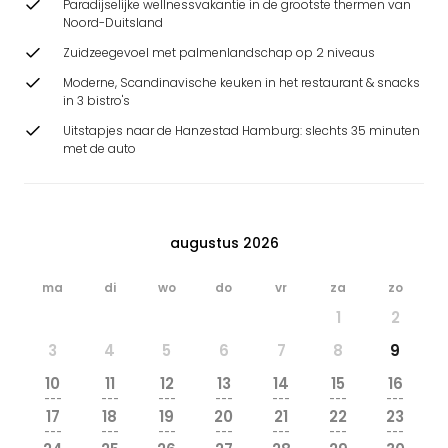
Paradijselijke wellnessvakantie in de grootste thermen van
Noord-Duitsland
Zuidzeegevoel met palmenlandschap op 2 niveaus
Moderne, Scandinavische keuken in het restaurant & snacks
in 3 bistro's
Uitstapjes naar de Hanzestad Hamburg: slechts 35 minuten
met de auto
augustus 2026
ma
di
wo
do
vr
za
zo
1
2
3
4
5
6
7
8
9
10
11
12
13
14
15
16
---
---
---
---
---
---
---
17
18
19
20
21
22
23
---
---
---
---
---
---
---