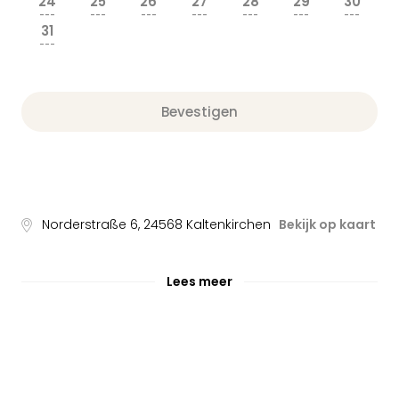
24
25
26
27
28
29
30
---
---
---
---
---
---
---
31
---
Bevestigen
Norderstraße 6
,
24568
Kaltenkirchen
Bekijk op kaart
Lees meer