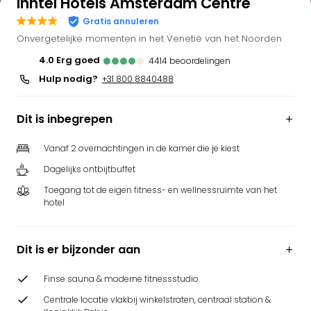
Inntel Hotels Amsterdam Centre
Gratis annuleren
Onvergetelijke momenten in het Venetië van het Noorden
4.0
erg goed
4414
beoordelingen
Hulp nodig?
+31 800 8840488
Dit is inbegrepen
Vanaf 2 overnachtingen in de kamer die je kiest
Dagelijks ontbijtbuffet
Toegang tot de eigen fitness- en wellnessruimte van het
hotel
Dit is er bijzonder aan
Finse sauna & moderne fitnessstudio
Centrale locatie vlakbij winkelstraten, centraal station &