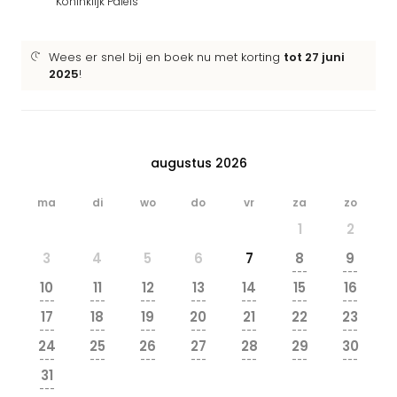
Koninklijk Paleis
Wees er snel bij en boek nu met korting
tot 27 juni
2025
!
augustus 2026
ma
di
wo
do
vr
za
zo
1
2
3
4
5
6
7
8
9
---
---
10
11
12
13
14
15
16
---
---
---
---
---
---
---
17
18
19
20
21
22
23
---
---
---
---
---
---
---
24
25
26
27
28
29
30
---
---
---
---
---
---
---
31
---