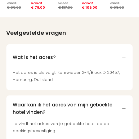
vanaf
vanaf
vanaf
vanaf
vanaf
va
€ 99,00
€ 79,00
€ 137,00
€ 109,00
€ 98,00
€ 
Veelgestelde vragen
Wat is het adres?
Het adres is als volgt: Kehrwieder 2-4/Block D 20457,
Hamburg, Duitsland
Waar kan ik het adres van mijn geboekte
hotel vinden?
Je vindt het adres van je geboekte hotel op de
boekingsbevestiging.