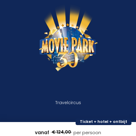
Travelcircus
Ticket + hotel + ontbijt
€ 124,00
vanaf
per persoon