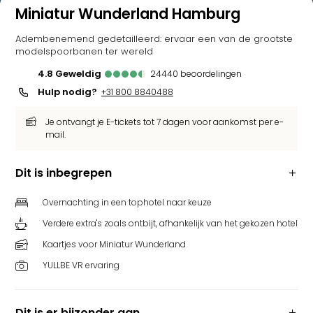
Miniatur Wunderland Hamburg
Adembenemend gedetailleerd: ervaar een van de grootste
modelspoorbanen ter wereld
4.8
geweldig
24440
beoordelingen
Hulp nodig?
+31 800 8840488
Je ontvangt je E-tickets tot 7 dagen voor aankomst per e-
mail.
Dit is inbegrepen
Overnachting in een tophotel naar keuze
Verdere extra's zoals ontbijt, afhankelijk van het gekozen hotel
Kaartjes voor Miniatur Wunderland
YULLBE VR ervaring
Dit is er bijzonder aan