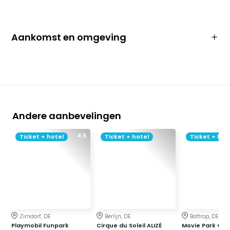
Aankomst en omgeving
Andere aanbevelingen
4.6
Ticket + hotel
Ticket + hotel
Ticket + hot
Zirndorf, DE
Berlijn, DE
Bottrop, DE
Playmobil Funpark
Cirque du Soleil ALIZÉ
Movie Park Ge