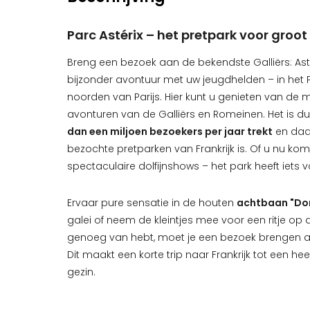
Parc Astérix – het pretpark voor groot 
Breng een bezoek aan de bekendste Galliërs: Astér
bijzonder avontuur met uw jeugdhelden – in het P
noorden van Parijs. Hier kunt u genieten van de
avonturen van de Galliërs en Romeinen. Het is d
dan een miljoen bezoekers per jaar trekt
en daa
bezochte pretparken van Frankrijk is. Of u nu k
spectaculaire dolfijnshows – het park heeft iets 
Ervaar pure sensatie in de houten
achtbaan "Don
galei of neem de kleintjes mee voor een ritje op de 
genoeg van hebt, moet je een bezoek brengen 
Dit maakt een korte trip naar Frankrijk tot een hee
gezin.