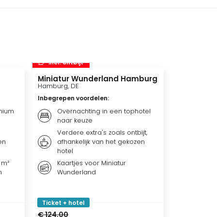
incl. ontbijt
incl. ontbi
Miniatur Wunderland Hamburg
Therme Eu
Hamburg, DE
Euskirchen, 
Inbegrepen voordelen
:
Inbegrepen 
mium
Overnachting in een tophotel
Overna
naar keuze
naar 
Verdere extra's zoals ontbijt,
Verder
en
afhankelijk van het gekozen
afhank
hotel
hotel
 m²
Kaartjes voor Miniatur
Ticket
n
Wunderland
Ticket + hotel
Ticket + ho
€ 124,00
€ 115,00