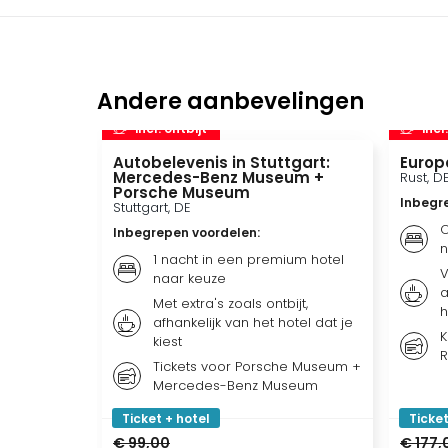
Andere aanbevelingen
incl. ontbijt
incl
Autobelevenis in Stuttgart:
Europ
Mercedes-Benz Museum +
Rust, D
Porsche Museum
Inbegr
Stuttgart, DE
O
Inbegrepen voordelen
:
n
1 nacht in een premium hotel
V
naar keuze
a
Met extra's zoals ontbijt,
h
afhankelijk van het hotel dat je
K
kiest
R
Tickets voor Porsche Museum +
Mercedes-Benz Museum
Ticket + hotel
Ticket
€ 99,00
€ 177,