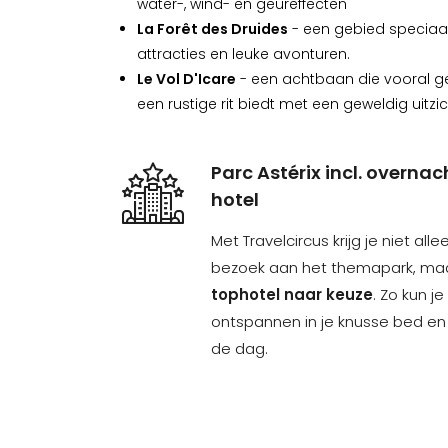
water-, wind- en geureffecten
La Forêt des Druides
- een gebied speciaal
attracties en leuke avonturen.
Le Vol D'Icare
- een achtbaan die vooral ge
een rustige rit biedt met een geweldig uitzic
Parc Astérix incl. overnac
hotel
Met Travelcircus krijg je niet all
bezoek aan het themapark, maa
tophotel naar keuze
. Zo kun j
ontspannen in je knusse bed e
de dag.