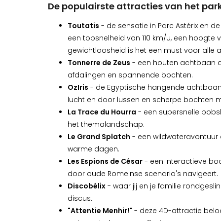
De populairste attracties van het par
Toutatis
- de sensatie in Parc Astérix en de
een topsnelheid van 110 km/u, een hoogte
gewichtloosheid is het een must voor alle
Tonnerre de Zeus
- een houten achtbaan di
afdalingen en spannende bochten.
OzIris
- de Egyptische hangende achtbaan 
lucht en door lussen en scherpe bochten m
La Trace du Hourra
- een supersnelle bobs
het themalandschap.
Le Grand Splatch
- een wildwateravontuur d
warme dagen.
Les Espions de César
- een interactieve bo
door oude Romeinse scenario's navigeert.
Discobélix
- waar jij en je familie rondges
discus.
"Attentie Menhir!"
- deze 4D-attractie beloo