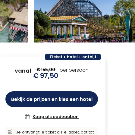
Ticket + hotel + ontbijt
€ 155,00
per persoon
vanaf
€ 97,50
Bekijk de prijzen en kies een hotel
Koop als cadeaubon
Je ontvangt je ticket als e-ticket, dat tot