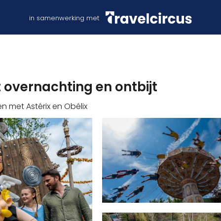
in samenwerking met
et overnachting en ontbijt
n met Astérix en Obélix