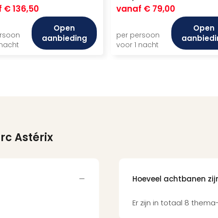
f
€ 136,50
vanaf
€ 79,00
Open
Open
ersoon
per persoon
aanbieding
aanbiedi
 nacht
voor 1 nacht
rc Astérix
Hoeveel achtbanen zijn 
Er zijn in totaal 8 them