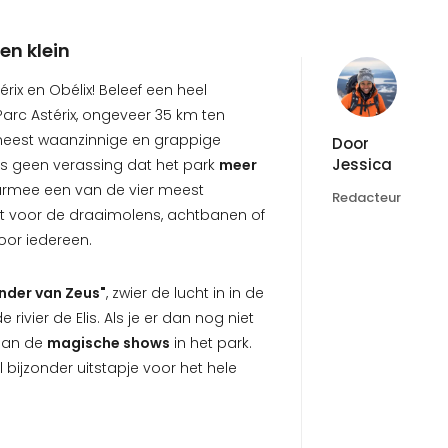
en klein
ix en Obélix! Beleef een heel
arc Astérix, ongeveer 35 km ten
 meest waanzinnige en grappige
Door
Jessica
us geen verassing dat het park
meer
rmee een van de vier meest
Redacteur
omt voor de draaimolens, achtbanen of
voor iedereen.
der van Zeus"
, zwier de lucht in in de
rivier de Elis. Als je er dan nog niet
aan de
magische shows
in het park.
l bijzonder uitstapje voor het hele