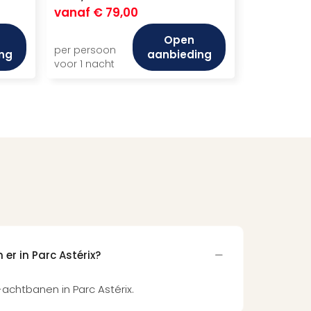
vanaf
€ 79,00
vanaf
€ 
Open
per persoon
per persoo
ng
aanbieding
voor 1 nacht
voor 1 nach
er in Parc Astérix?
a-achtbanen in Parc Astérix.