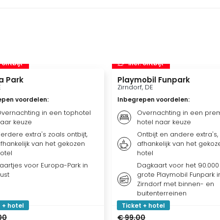
. ontbijt
incl. ontbijt
a Park
Playmobil Funpark
E
Zirndorf, DE
epen voordelen
:
Inbegrepen voordelen
:
vernachting in een tophotel
Overnachting in een pre
aar keuze
hotel naar keuze
erdere extra's zoals ontbijt,
Ontbijt en andere extra's,
fhankelijk van het gekozen
afhankelijk van het gekoz
otel
hotel
aartjes voor Europa-Park in
Dagkaart voor het 90.000
ust
grote Playmobil Funpark i
Zirndorf met binnen- en
buitenterreinen
 + hotel
Ticket + hotel
00
€ 99,00