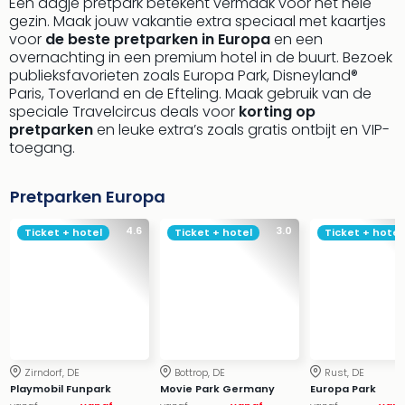
Een dagje pretpark betekent vermaak voor het hele
gezin. Maak jouw vakantie extra speciaal met kaartjes
voor
de beste pretparken in Europa
en een
overnachting in een premium hotel in de buurt. Bezoek
publieksfavorieten zoals Europa Park, Disneyland®
Paris, Toverland en de Efteling. Maak gebruik van de
speciale Travelcircus deals voor
korting op
pretparken
en leuke extra’s zoals gratis ontbijt en VIP-
toegang.
Pretparken Europa
4.6
3.0
Ticket + hotel
Ticket + hotel
Ticket + hotel
Zirndorf, DE
Bottrop, DE
Rust, DE
Playmobil Funpark
Movie Park Germany
Europa Park