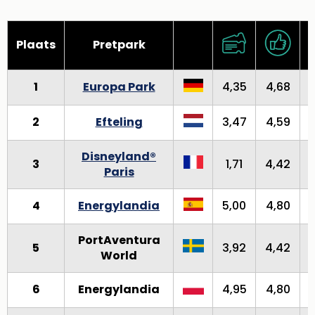
Plaats
Pretpark
1
Europa Park
4,35
4,68
2
Efteling
3,47
4,59
Disneyland®
3
1,71
4,42
Paris
4
Energylandia
5,00
4,80
PortAventura
5
3,92
4,42
4
World
6
Energylandia
4,95
4,80