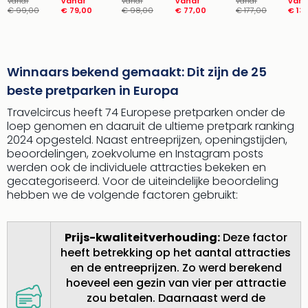
vanaf
vanaf
vanaf
vanaf
vanaf
vana
€ 99,00
€ 79,00
€ 98,00
€ 77,00
€ 177,00
€ 13
Winnaars bekend gemaakt: Dit zijn de 25
beste pretparken in Europa
Travelcircus heeft 74 Europese pretparken onder de
loep genomen en daaruit de ultieme pretpark ranking
2024 opgesteld. Naast entreeprijzen, openingstijden,
beoordelingen, zoekvolume en Instagram posts
werden ook de individuele attracties bekeken en
gecategoriseerd. Voor de uiteindelijke beoordeling
hebben we de volgende factoren gebruikt:
Prijs-kwaliteitverhouding:
Deze factor
heeft betrekking op het aantal attracties
en de entreeprijzen. Zo werd berekend
hoeveel een gezin van vier per attractie
zou betalen. Daarnaast werd de