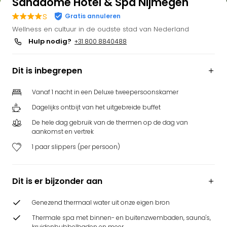
Sanadome Hotel & Spa Nijmegen
s
Gratis annuleren
Wellness en cultuur in de oudste stad van Nederland
Hulp nodig?
+31 800 8840488
Dit is inbegrepen
Vanaf 1 nacht in een Deluxe tweepersoonskamer
Dagelijks ontbijt van het uitgebreide buffet
De hele dag gebruik van de thermen op de dag van
aankomst en vertrek
1 paar slippers (per persoon)
Dit is er bijzonder aan
Genezend thermaal water uit onze eigen bron
Thermale spa met binnen- en buitenzwembaden, sauna's,
kruidenbubbelbaden en meer