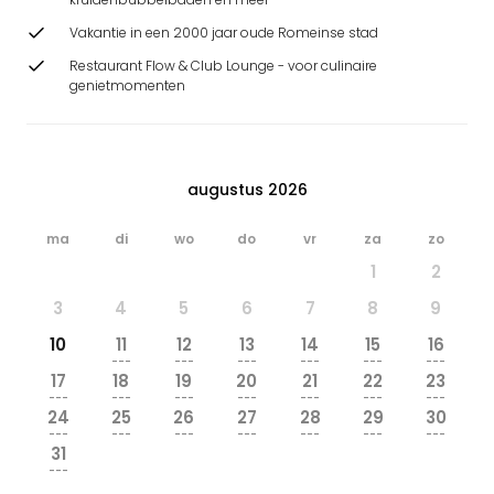
Vakantie in een 2000 jaar oude Romeinse stad
Restaurant Flow & Club Lounge - voor culinaire
genietmomenten
augustus 2026
ma
di
wo
do
vr
za
zo
1
2
3
4
5
6
7
8
9
10
11
12
13
14
15
16
---
---
---
---
---
---
17
18
19
20
21
22
23
---
---
---
---
---
---
---
24
25
26
27
28
29
30
---
---
---
---
---
---
---
31
---