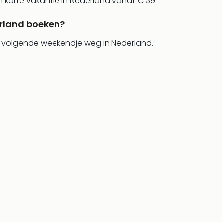
n korte vakantie in Nederland vanaf € 39.
erland boeken?
uw volgende weekendje weg in Nederland.