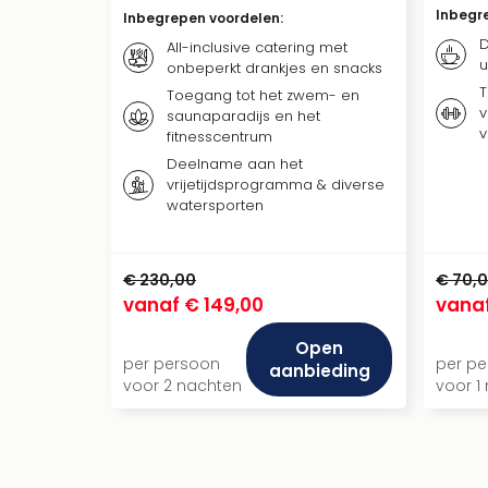
Inbegr
Inbegrepen voordelen
:
D
All-inclusive catering met
u
onbeperkt drankjes en snacks
T
Toegang tot het zwem- en
v
saunaparadijs en het
v
fitnesscentrum
Deelname aan het
vrijetijdsprogramma & diverse
watersporten
€ 230,00
€ 70,
vanaf
€ 149,00
vana
Open
per persoon
per p
aanbieding
voor 2 nachten
voor 1