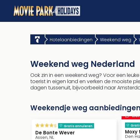
Hotelaanbiedingen
Weekend weg
Weekend weg Nederland
Ook zin in een weekend weg? Voor een leuke v
toerist in eigen land en verken de mooiste p
dagen tussenuit, bijvoorbeeld naar Amsterda
Weekendje weg aanbiedingen
incl
s
Grati
Gratis annuleren
Moxy 
De Bonte Wever
Den Ha
Assen, NL