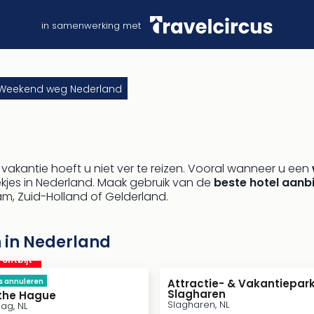
in samenwerking met
Weekend weg Nederland
akantie hoeft u niet ver te reizen. Vooral wanneer u een
lekjes in Nederland. Maak gebruik van de
beste hotel aanb
m, Zuid-Holland of Gelderland.
 in Nederland
. ontbijt
s annuleren
Attractie- & Vakantiepar
Slagharen
the Hague
Slagharen, NL
ag, NL