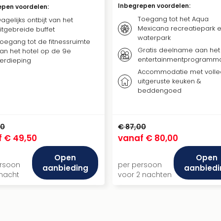
Inbegrepen voordelen
:
epen voordelen
:
Toegang tot het Aqua
agelijks ontbijt van het
Mexicana recreatiepark 
itgebreide buffet
waterpark
oegang tot de fitnessruimte
Gratis deelname aan het
an het hotel op de 9e
entertainmentprogramm
erdieping
Accommodatie met volle
uitgeruste keuken &
beddengoed
00
€ 87,00
f
€ 49,50
vanaf
€ 80,00
Open
Open
ersoon
per persoon
aanbieding
aanbiedi
 nacht
voor 2 nachten