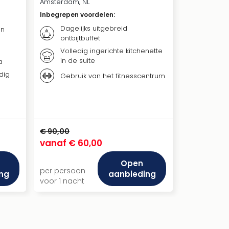
Amsterdam, NL
Inbegrepen 
Inbegrepen voordelen
:
Dageli
Dagelijks uitgebreid
en
ontbij
ontbijtbuffet
Dageli
Volledig ingerichte kitchenette
therm
in de suite
a
Nieuw
dig
Gebruik van het fitnesscentrum
Deeln
media
€ 90,00
€ 182,00
vanaf
€ 60,00
vanaf
€ 1
Open
per persoon
per persoo
ng
aanbieding
voor 1 nacht
voor 1 nach