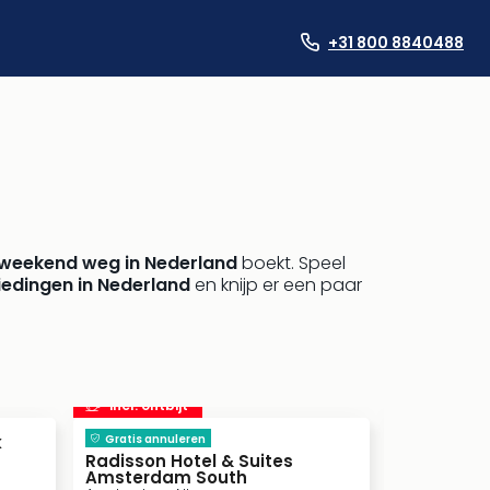
+31 800 8840488
weekend weg in Nederland
boekt. Speel
iedingen in Nederland
en knijp er een paar
incl. ontbijt
k
Gratis annuleren
Radisson Hotel & Suites
Thermen 
Amsterdam South
Bad Nieuwes