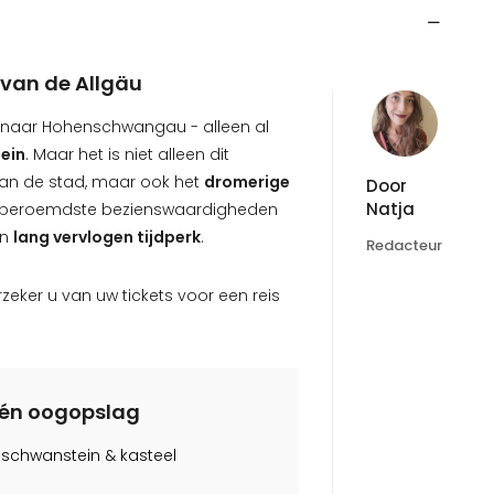
 van de Allgäu
s naar Hohenschwangau - alleen al
ein
. Maar het is niet alleen dit
an de stad, maar ook het
dromerige
Door
Natja
e beroemdste bezienswaardigheden
en
lang vervlogen tijdperk
.
Redacteur
ker u van uw tickets voor een reis
 één oogopslag
uschwanstein & kasteel