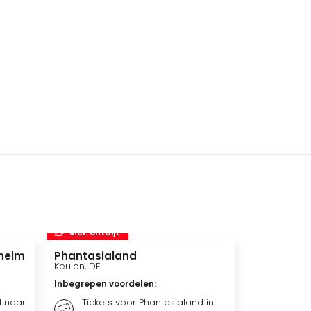
incl. ontbijt
incl. ontbi
heim
Phantasialand
Europa Pa
Keulen, DE
Rust, DE
Inbegrepen voordelen
:
Inbegrepen 
l naar
Tickets voor Phantasialand in
Overna