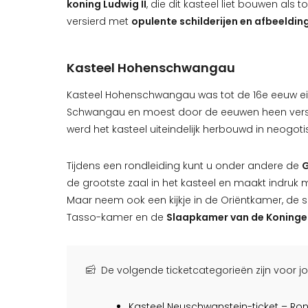
koning Ludwig II
, die dit kasteel liet bouwen als to
versierd met
opulente schilderijen en afbeeldin
Kasteel Hohenschwangau
Kasteel Hohenschwangau was tot de 16e eeuw e
Schwangau en moest door de eeuwen heen versch
werd het kasteel uiteindelijk herbouwd in neogotisc
Tijdens een rondleiding kunt u onder andere de
G
de grootste zaal in het kasteel en maakt indruk 
Maar neem ook een kijkje in de Oriëntkamer, de 
Tasso-kamer en de
Slaapkamer van de Koninge
De volgende ticketcategorieën zijn voor j
Kasteel Neuschwanstein-ticket – Ron