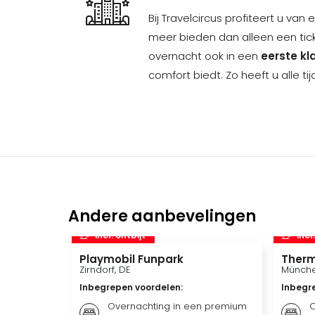
Bij Travelcircus profiteert u van
meer bieden dan alleen een tic
overnacht ook in een
eerste kl
comfort biedt. Zo heeft u alle t
Andere aanbevelingen
incl. ontbijt
incl
Playmobil Funpark
Therm
Zirndorf, DE
Münche
Inbegrepen voordelen
:
Inbegr
Overnachting in een premium
O