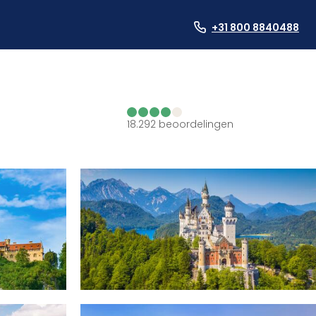
+31 800 8840488
18.292
beoordelingen