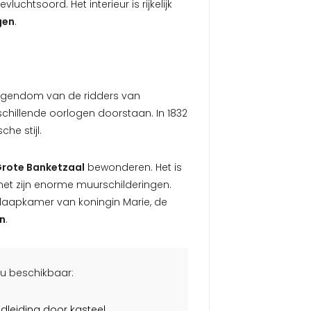
evluchtsoord. Het interieur is rijkelijk
gen
.
igendom van de ridders van
illende oorlogen doorstaan. In 1832
he stijl.
rote Banketzaal
bewonderen. Het is
met zijn enorme muurschilderingen.
slaapkamer van koningin Marie, de
n
.
ou beschikbaar:
dleiding door kasteel