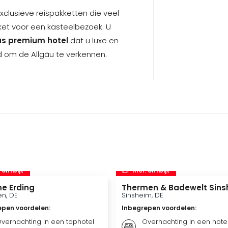
 exclusieve reispakketten die veel
ket voor een kasteelbezoek. U
as premium hotel
dat u luxe en
ijd om de Allgäu te verkennen.
. ontbijt
incl. ontbijt
e Erding
Thermen & Badewelt Sins
n, DE
Sinsheim, DE
epen voordelen
:
Inbegrepen voordelen
:
vernachting in een tophotel
Overnachting in een hote