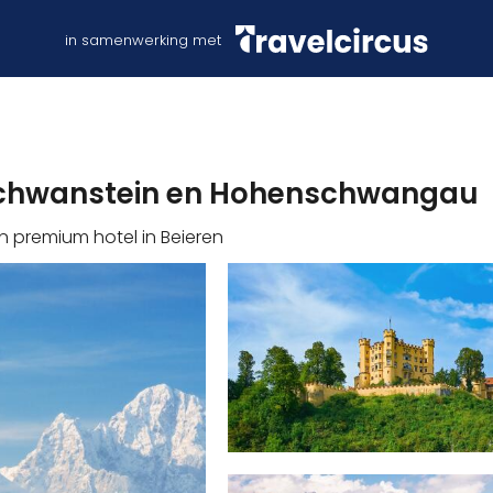
in samenwerking met
schwanstein en Hohenschwangau
en premium hotel in Beieren