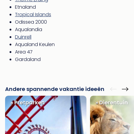
Etnaland
Tropical Islands
Odissea 2000
Aqualandia
Duinrell
Aqualand Keulen
Area 47
Gardaland
Andere spannende vakantie ideeën
» Pretparken
» Dierentuin