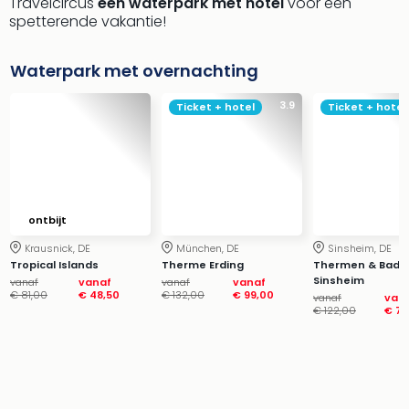
Travelcircus
een waterpark met hotel
voor een
spetterende vakantie!
Waterpark met overnachting
3.9
Ticket + hotel
Ticket + hotel
ontbijt
Krausnick, DE
München, DE
Sinsheim, DE
Tropical Islands
Therme Erding
Thermen & Bade
Sinsheim
vanaf
vanaf
vanaf
vanaf
€ 81,00
€ 48,50
€ 132,00
€ 99,00
vanaf
van
€ 122,00
€ 79