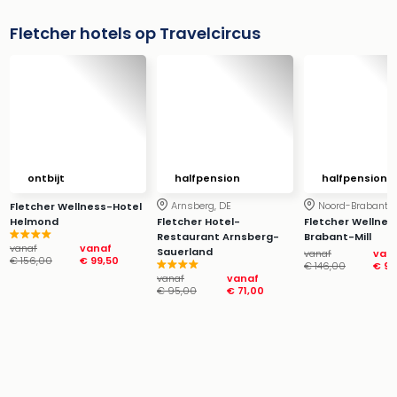
Fletcher hotels op Travelcircus
ontbijt
halfpension
halfpension
Arnsberg, DE
Noord-Brabant, 
Fletcher Wellness-Hotel
Helmond
Fletcher Hotel-
Fletcher Wellnes
Restaurant Arnsberg-
Brabant-Mill
vanaf
vanaf
Sauerland
vanaf
van
€ 156,00
€ 99,50
€ 146,00
€ 94
vanaf
vanaf
€ 95,00
€ 71,00